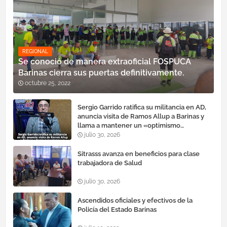
REGIONAL
Se conoció de manera extraoficial FOSPUCA
Barinas cierra sus puertas definitivamente.
octubre 25, 2022
Sergio Garrido ratifica su militancia en AD,
anuncia visita de Ramos Allup a Barinas y
llama a mantener un «optimismo
cauteloso»
julio 30, 2026
Sitrasss avanza en beneficios para clase
trabajadora de Salud
julio 30, 2026
Ascendidos oficiales y efectivos de la
Policía del Estado Barinas