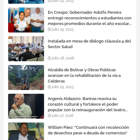
julio 19, 2023
En Crespo: Gobernador Adolfo Pereira
entregó reconocimientos a estudiantes con
mejores promedios durante el año escolar
2022 – 2023
julio 19, 2023
Instalada en mesa de diálogo cláusula 4 del
Sector Salud
julio 28, 2026
Alcaldía de Bolívar y Obras Públicas
avanzan en la rehabilitación de la vía a
Calderas
julio 19, 2023
Argenis Aldazoro: Barinas reaviva su
corazón cultural y fortalece el poder
popular con la reinauguración del teatro
esteban ruiz guevara
julio 27, 2026
William Páez: "Continuará con recolección
de desechos pese a deuda de comercios"