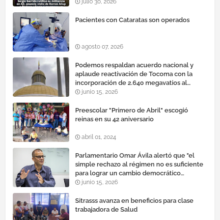
cauteloso»
julio 30, 2026
Pacientes con Cataratas son operados
agosto 07, 2026
Podemos respaldan acuerdo nacional y
aplaude reactivación de Tocoma con la
incorporación de 2.640 megavatios al
sistema eléctrico nacional
junio 15, 2026
Preescolar "Primero de Abril" escogió
reinas en su 42 aniversario
abril 01, 2024
Parlamentario Omar Ávila alertó que "el
simple rechazo al régimen no es suficiente
para lograr un cambio democrático
efectivo"
junio 15, 2026
Sitrasss avanza en beneficios para clase
trabajadora de Salud