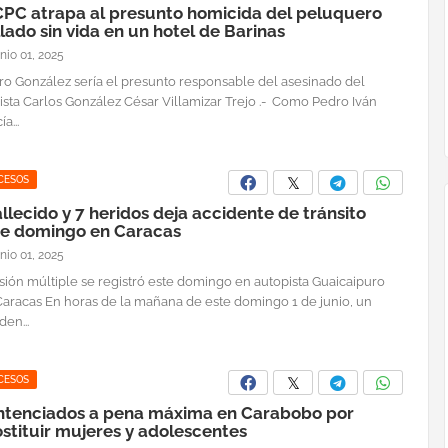
CPC atrapa al presunto homicida del peluquero
lado sin vida en un hotel de Barinas
unio 01, 2025
ro González sería el presunto responsable del asesinado del
lista Carlos González César Villamizar Trejo .- Como Pedro Iván
a...
CESOS
allecido y 7 heridos deja accidente de tránsito
te domingo en Caracas
unio 01, 2025
sión múltiple se registró este domingo en autopista Guaicaipuro
Caracas En horas de la mañana de este domingo 1 de junio, un
den...
CESOS
ntenciados a pena máxima en Carabobo por
stituir mujeres y adolescentes