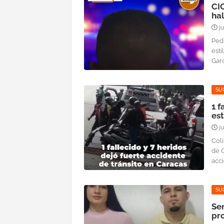
CI
hal
j
Ped
esti
Garcí
SU
1 f
es
j
Coli
de 
acci
SU
Se
pro