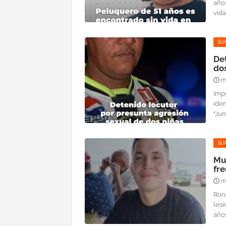
año
vida 
SU
De
dos
m
Imp
ide
"Juni
SU
Mu
fre
m
Rona
les
años