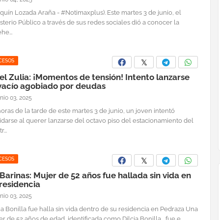
quín Lozada Araña - #Notimaxplus). Este martes 3 de junio, el
sterio Público a través de sus redes sociales dió a conocer la
he...
CESOS
el Zulia: ¡Momentos de tensión! Intento lanzarse
 vacío agobiado por deudas
unio 03, 2025
oras de la tarde de este martes 3 de junio, un joven intentó
idarse al querer lanzarse del octavo piso del estacionamiento del
...
CESOS
Barinas: Mujer de 52 años fue hallada sin vida en
residencia
unio 03, 2025
ia Bonilla fue halla sin vida dentro de su residencia en Pedraza Una
r de 52 años de edad, identificada como Dilcia Bonilla , fue e...