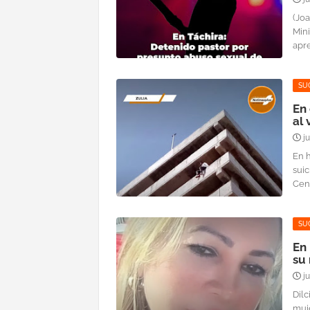
(Joa
Mini
apre
SU
En 
al
j
En h
suic
Centr
SU
En 
su 
j
Dilc
muje