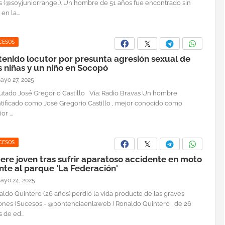
s (@soyjuniorrangel). Un hombre de 51 años fue encontrado sin
en la...
CESOS
tenido locutor por presunta agresión sexual de
 niñas y un niño en Socopó
ayo 27, 2025
utado José Gregorio Castillo Via: Radio Bravas Un hombre
ntificado como José Gregorio Castillo , mejor conocido como
or ...
CESOS
ere joven tras sufrir aparatoso accidente en moto
nte al parque 'La Federación'
ayo 24, 2025
ldo Quintero (26 años) perdió la vida producto de las graves
iones (Sucesos - @pontenciaenlaweb ) Ronaldo Quintero , de 26
 de ed...