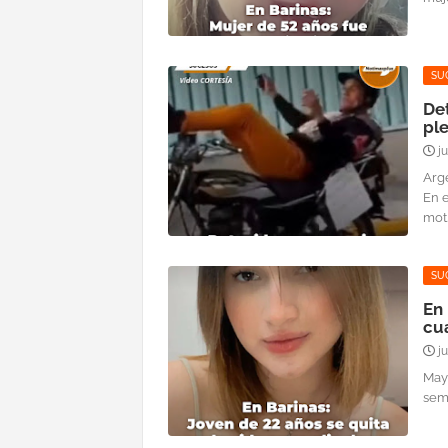
SU
De
ple
j
Arg
En e
mot..
SU
En 
cu
j
Maye
sem