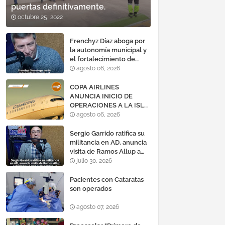
puertas definitivamente.
octubre 25, 2022
Frenchyz Díaz aboga por
la autonomía municipal y
el fortalecimiento de
servicios públicos
agosto 06, 2026
COPA AIRLINES
ANUNCIA INICIO DE
OPERACIONES A LA ISLA
DE MARGARITA,
agosto 06, 2026
VENEZUELA
Sergio Garrido ratifica su
militancia en AD, anuncia
visita de Ramos Allup a
Barinas y llama a
julio 30, 2026
mantener un «optimismo
cauteloso»
Pacientes con Cataratas
son operados
agosto 07, 2026