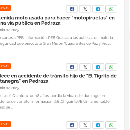
CESOS
tenida moto usada para hacer "motopiruetas" en
ena vía pública en Pedraza
unio 02, 2025
 cortesía PEB Información: PEB Gracias a las políticas en materia
eguridad que ejecuta la Gran Misión 'Cuadrantes de Paz y Vida...
CESOS
lece en accidente de tránsito hijo de "El Tigrito de
tanegra" en Pedraza
unio 02, 2025
o José Quintero de 18 años, perdió la vida este domingo en
idente de tránsito Información: @ElChiguiritoVE Un lamentable
so se ...
CESOS