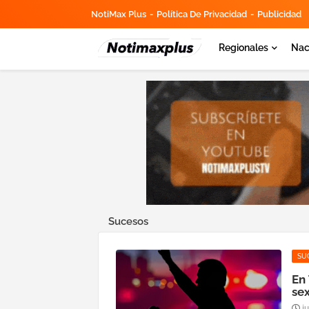
NotiMax Plus
Política De Privacidad
Publicidad
Regionales
Nac
Sucesos
SU
En
sex
j