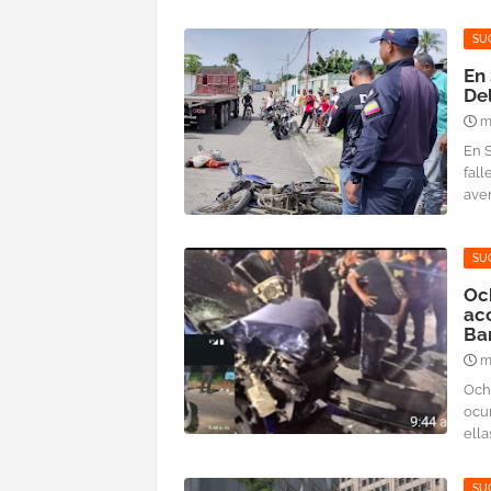
SU
En 
Del
m
En 
fal
aven
SU
Och
ac
Ba
m
Och
ocur
ellas
SU