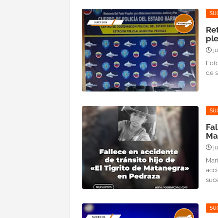
SU
Re
pl
j
Foto
de s
SU
Fal
Ma
j
Mari
acc
suce
SU