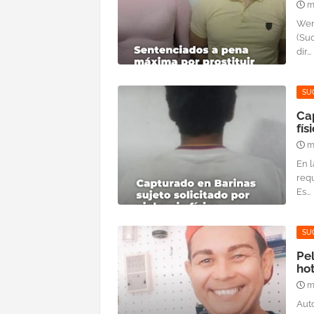
m
Wen
(Suc
dir...
SU
Cap
fís
m
En l
req
Es...
SU
Pel
hot
m
Aut