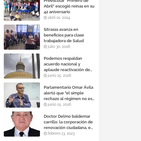
Preescolar "Primero de
Abril" escogió reinas en su
42 aniversario
abril 01, 2024
Sitrasss avanza en
beneficios para clase
trabajadora de Salud
julio 30, 2026
Podemos respaldan
acuerdo nacional y
aplaude reactivación de
Tocoma con la
junio 15, 2026
incorporación de 2.640
megavatios al sistema
Parlamentario Omar Ávila
eléctrico nacional
alertó que "el simple
rechazo al régimen no es
suficiente para lograr un
junio 15, 2026
cambio democrático
efectivo"
Doctor Delmo baldemar
carrillo: la corporación de
renovación ciudadana, es
un banco mundial de
febrero 13, 2023
proyectos