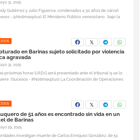
ayo 31, 2025
dy Gutiérrez y Julio Figueroa, condenados a 30 años de cárcel
esos - @Notimaxplus). El Ministerio Público venezolano , bajo la
CESOS
turado en Barinas sujeto solicitado por violencia
ica agravada
ayo 31, 2025
as próximas horas S.R.D.G será presentado ante el tribunal q ue lo
uiere (Sucesos - #Notimaxplus). La Coordinación de Operaciones
CESOS
uquero de 51 años es encontrado sin vida en un
el de Barinas
ayo 29, 2025
oridades investigan muerte de Carlos Enriquez González, de 51