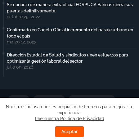
Se conoció de manera extraoficial FOSPUCA Barinas cierra sus
puertas definitivamente.
octubre 25, 2022
Confirmado en Gaceta Oficial incremento del pasaje urbano en
todo el país
marzo 12, 2023
Dirección Estadal de Salud y sindicatos unen esfuerzos para
optimizar la gestión laboral del sector
julio 09, 2026
Portada
Notimax Plus
Política de Privacidad
Nuestro sitio usa cookies propias y de terceros para mejorar tu
experiencia.
Publicidad
Lee nuestra Política de Privacidad
Copyright ©
Free Blogger Templates
| Desarrollado por
Aceptar
Barinas.Online