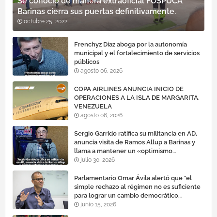
Se conoció de manera extraoficial FOSPUCA
Barinas cierra sus puertas definitivamente.
octubre 25, 2022
Frenchyz Díaz aboga por la autonomía
municipal y el fortalecimiento de servicios
públicos
agosto 06, 2026
COPA AIRLINES ANUNCIA INICIO DE
OPERACIONES A LA ISLA DE MARGARITA,
VENEZUELA
agosto 06, 2026
Sergio Garrido ratifica su militancia en AD,
anuncia visita de Ramos Allup a Barinas y
llama a mantener un «optimismo
cauteloso»
julio 30, 2026
Parlamentario Omar Ávila alertó que "el
simple rechazo al régimen no es suficiente
para lograr un cambio democrático
efectivo"
junio 15, 2026