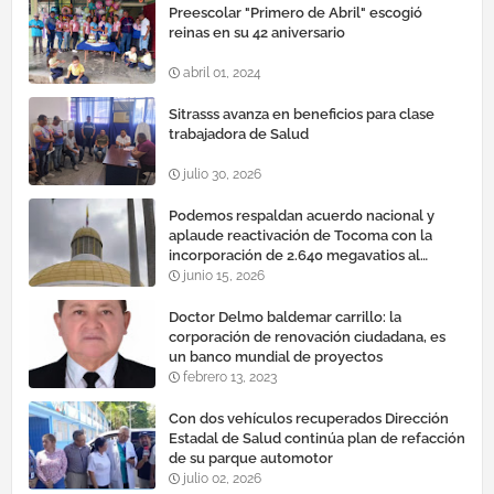
Preescolar "Primero de Abril" escogió
reinas en su 42 aniversario
abril 01, 2024
Sitrasss avanza en beneficios para clase
trabajadora de Salud
julio 30, 2026
Podemos respaldan acuerdo nacional y
aplaude reactivación de Tocoma con la
incorporación de 2.640 megavatios al
sistema eléctrico nacional
junio 15, 2026
Doctor Delmo baldemar carrillo: la
corporación de renovación ciudadana, es
un banco mundial de proyectos
febrero 13, 2023
Con dos vehículos recuperados Dirección
Estadal de Salud continúa plan de refacción
de su parque automotor ‎
julio 02, 2026