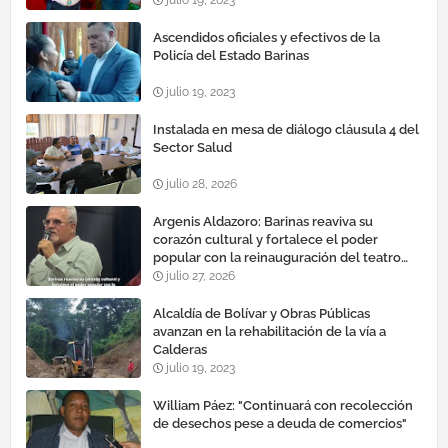
Ascendidos oficiales y efectivos de la
Policía del Estado Barinas
julio 19, 2023
Instalada en mesa de diálogo cláusula 4 del
Sector Salud
julio 28, 2026
Argenis Aldazoro: Barinas reaviva su
corazón cultural y fortalece el poder
popular con la reinauguración del teatro
esteban ruiz guevara
julio 27, 2026
Alcaldía de Bolívar y Obras Públicas
avanzan en la rehabilitación de la vía a
Calderas
julio 19, 2023
William Páez: "Continuará con recolección
de desechos pese a deuda de comercios"