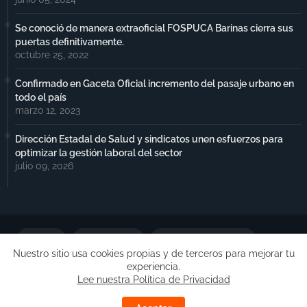
Se conoció de manera extraoficial FOSPUCA Barinas cierra sus
puertas definitivamente.
octubre 25, 2022
Confirmado en Gaceta Oficial incremento del pasaje urbano en
todo el país
marzo 12, 2023
Dirección Estadal de Salud y sindicatos unen esfuerzos para
optimizar la gestión laboral del sector
julio 09, 2026
Portada
Notimax Plus
Política de Privacidad
Nuestro sitio usa cookies propias y de terceros para mejorar tu
experiencia.
Publicidad
Lee nuestra Política de Privacidad
Copyright ©
Free Blogger Templates
| Desarrollado por