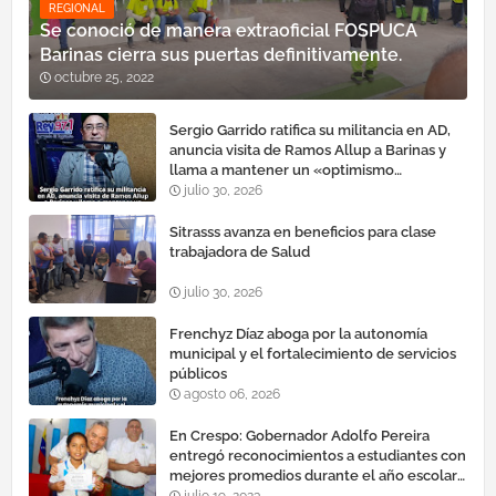
REGIONAL
Se conoció de manera extraoficial FOSPUCA
Barinas cierra sus puertas definitivamente.
octubre 25, 2022
Sergio Garrido ratifica su militancia en AD,
anuncia visita de Ramos Allup a Barinas y
llama a mantener un «optimismo
cauteloso»
julio 30, 2026
Sitrasss avanza en beneficios para clase
trabajadora de Salud
julio 30, 2026
Frenchyz Díaz aboga por la autonomía
municipal y el fortalecimiento de servicios
públicos
agosto 06, 2026
En Crespo: Gobernador Adolfo Pereira
entregó reconocimientos a estudiantes con
mejores promedios durante el año escolar
2022 – 2023
julio 19, 2023