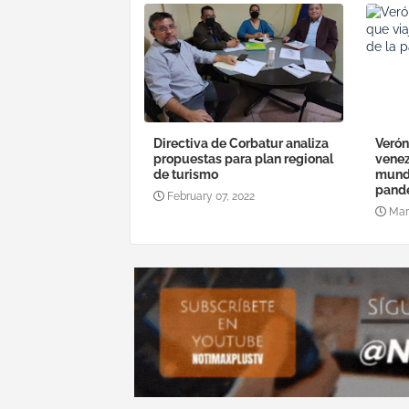
Directiva de Corbatur analiza
Verón
propuestas para plan regional
venez
de turismo
mundo
pand
February 07, 2022
Mar