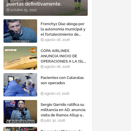
puertas definitivamente.
octubre 25, 2022
Frenchyz Díaz aboga por
la autonomía municipal y
el fortalecimiento de
servicios públicos
agosto 06, 2026
COPA AIRLINES
ANUNCIA INICIO DE
OPERACIONES A LA ISLA
DE MARGARITA,
agosto 06, 2026
VENEZUELA
Pacientes con Cataratas
son operados
agosto 07, 2026
Sergio Garrido ratifica su
militancia en AD, anuncia
visita de Ramos Allup a
Barinas y llama a
julio 30, 2026
mantener un «optimismo
cauteloso»