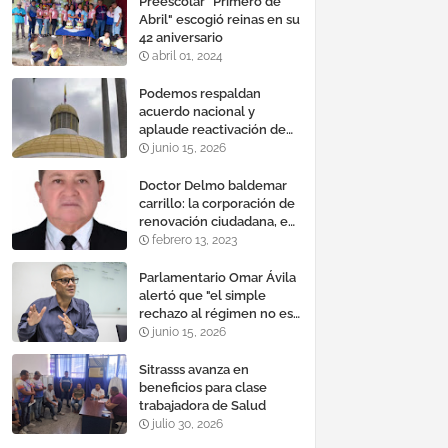
Preescolar "Primero de
Abril" escogió reinas en su
42 aniversario
abril 01, 2024
Podemos respaldan
acuerdo nacional y
aplaude reactivación de
Tocoma con la
junio 15, 2026
incorporación de 2.640
megavatios al sistema
Doctor Delmo baldemar
eléctrico nacional
carrillo: la corporación de
renovación ciudadana, es
un banco mundial de
febrero 13, 2023
proyectos
Parlamentario Omar Ávila
alertó que "el simple
rechazo al régimen no es
suficiente para lograr un
junio 15, 2026
cambio democrático
efectivo"
Sitrasss avanza en
beneficios para clase
trabajadora de Salud
julio 30, 2026