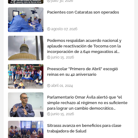
cauteloso»
julio 30, 2026
Pacientes con Cataratas son operados
agosto 07, 2026
Podemos respaldan acuerdo nacional y
aplaude reactivación de Tocoma con la
incorporación de 2.640 megavatios al
sistema eléctrico nacional
junio 15, 2026
Preescolar "Primero de Abril" escogió
reinas en su 42 aniversario
abril 01, 2024
Parlamentario Omar Ávila alertó que "el
simple rechazo al régimen no es suficiente
para lograr un cambio democrático
efectivo"
junio 15, 2026
Sitrasss avanza en beneficios para clase
trabajadora de Salud