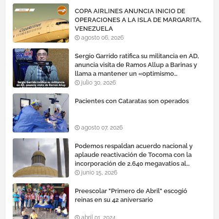
COPA AIRLINES ANUNCIA INICIO DE
OPERACIONES A LA ISLA DE MARGARITA,
VENEZUELA
agosto 06, 2026
Sergio Garrido ratifica su militancia en AD,
anuncia visita de Ramos Allup a Barinas y
llama a mantener un «optimismo
cauteloso»
julio 30, 2026
Pacientes con Cataratas son operados
agosto 07, 2026
Podemos respaldan acuerdo nacional y
aplaude reactivación de Tocoma con la
incorporación de 2.640 megavatios al
sistema eléctrico nacional
junio 15, 2026
Preescolar "Primero de Abril" escogió
reinas en su 42 aniversario
abril 01, 2024