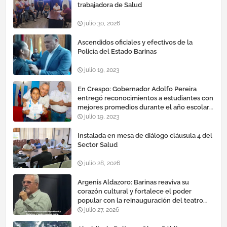
trabajadora de Salud
julio 30, 2026
Ascendidos oficiales y efectivos de la
Policía del Estado Barinas
julio 19, 2023
En Crespo: Gobernador Adolfo Pereira
entregó reconocimientos a estudiantes con
mejores promedios durante el año escolar
2022 – 2023
julio 19, 2023
Instalada en mesa de diálogo cláusula 4 del
Sector Salud
julio 28, 2026
Argenis Aldazoro: Barinas reaviva su
corazón cultural y fortalece el poder
popular con la reinauguración del teatro
esteban ruiz guevara
julio 27, 2026