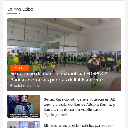
LO MÁS LEÍDO
REGIONAL
Se conoció de manera extraoficial FOSPUCA
Barinas cierra sus puertas definitivamente.
octubre 25, 2022
Sergio Garrido ratifica su militancia en AD,
anuncia visita de Ramos Allup a Barinas y
llama a mantener un «optimismo
cauteloso»
julio 30, 2026
Sitrasss avanza en beneficios para clase