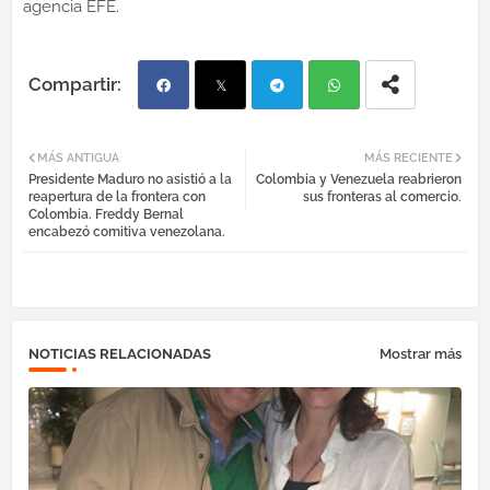
agencia EFE.
Fac
Twi
Tel
Wh
MÁS ANTIGUA
MÁS RECIENTE
Presidente Maduro no asistió a la
Colombia y Venezuela reabrieron
ebo
tter
egr
atsa
reapertura de la frontera con
sus fronteras al comercio.
Colombia. Freddy Bernal
encabezó comitiva venezolana.
ok
am
pp
NOTICIAS RELACIONADAS
Mostrar más