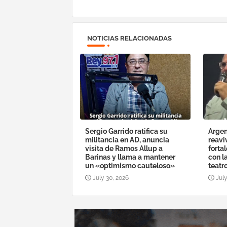
NOTICIAS RELACIONADAS
Sergio Garrido ratifica su
Argen
militancia en AD, anuncia
reavi
visita de Ramos Allup a
forta
Barinas y llama a mantener
con l
un «optimismo cauteloso»
teatr
July 30, 2026
July