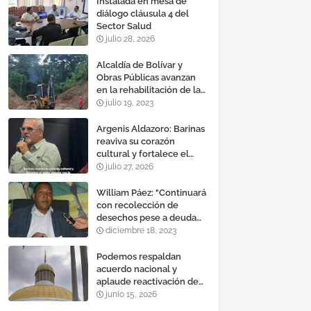
Instalada en mesa de
diálogo cláusula 4 del
Sector Salud
julio 28, 2026
Alcaldía de Bolívar y
Obras Públicas avanzan
en la rehabilitación de la
vía a Calderas
julio 19, 2023
Argenis Aldazoro: Barinas
reaviva su corazón
cultural y fortalece el
poder popular con la
julio 27, 2026
reinauguración del teatro
esteban ruiz guevara
William Páez: "Continuará
con recolección de
desechos pese a deuda
de comercios"
diciembre 18, 2023
Podemos respaldan
acuerdo nacional y
aplaude reactivación de
Tocoma con la
junio 15, 2026
incorporación de 2.640