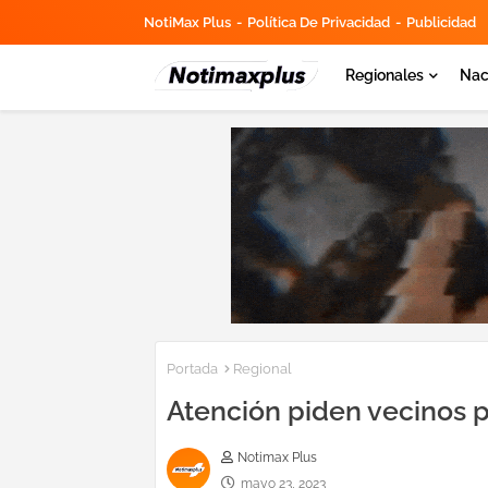
NotiMax Plus
Política De Privacidad
Publicidad
Regionales
Nac
Portada
Regional
Atención piden vecinos p
Notimax Plus
mayo 23, 2023