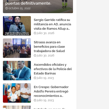
puertas definitivamente.
octubre 25, 2022
Sergio Garrido ratifica su
militancia en AD, anuncia
visita de Ramos Allup a
Barinas y llama a
julio 30, 2026
mantener un «optimismo
cauteloso»
Sitrasss avanza en
beneficios para clase
trabajadora de Salud
julio 30, 2026
Ascendidos oficiales y
efectivos de la Policía del
Estado Barinas
julio 19, 2023
En Crespo: Gobernador
Adolfo Pereira entregó
reconocimientos a
estudiantes con mejores
julio 19, 2023
promedios durante el año
escolar 2022 – 2023