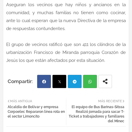
Aseguran los vecinos que hay niños y ancianos en la
comunidad, y muchas familias no tienen como cocinar,
ante lo cual esperan que la nueva Directiva de la empresa
de respuestas contundentes.
El grupo de vecinos ratificó que son 411 los cilindros de la
urbanización Francisco de Miranda parroquia Corazón de
Jesús los que están afectados por esta situación.
Fac
Twi
Tel
Wh
MÁS ANTIGUA
MÁS RECIENTE
Alcaldía de Bolívar y empresa
El equipo de Bus Barinas-Sitssa
ebo
tter
egr
atsa
Corpoelec Repararon línea rota en
Realizó jornada para sacar T-
el sector Limoncito
Ticket a trabajadores y familiares
del Minec
ok
am
pp