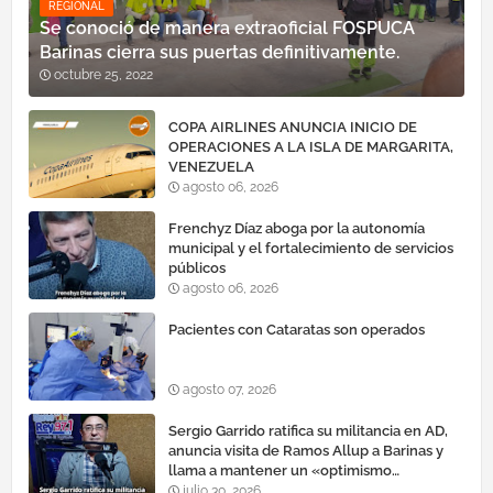
REGIONAL
Se conoció de manera extraoficial FOSPUCA
Barinas cierra sus puertas definitivamente.
octubre 25, 2022
COPA AIRLINES ANUNCIA INICIO DE
OPERACIONES A LA ISLA DE MARGARITA,
VENEZUELA
agosto 06, 2026
Frenchyz Díaz aboga por la autonomía
municipal y el fortalecimiento de servicios
públicos
agosto 06, 2026
Pacientes con Cataratas son operados
agosto 07, 2026
Sergio Garrido ratifica su militancia en AD,
anuncia visita de Ramos Allup a Barinas y
llama a mantener un «optimismo
cauteloso»
julio 30, 2026