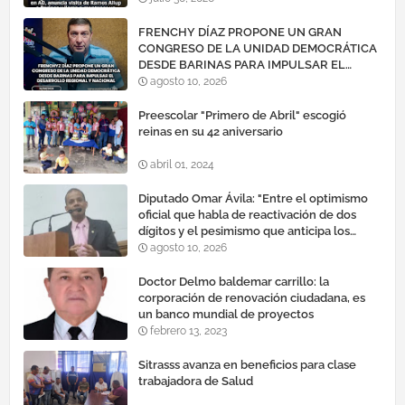
FRENCHY DÍAZ PROPONE UN GRAN
CONGRESO DE LA UNIDAD DEMOCRÁTICA
DESDE BARINAS PARA IMPULSAR EL
DESARROLLO REGIONAL Y NACIONAL
agosto 10, 2026
Preescolar "Primero de Abril" escogió
reinas en su 42 aniversario
abril 01, 2024
Diputado Omar Ávila: "Entre el optimismo
oficial que habla de reactivación de dos
dígitos y el pesimismo que anticipa los
venezolanos navegamos este año con una
agosto 10, 2026
sola certeza"
Doctor Delmo baldemar carrillo: la
corporación de renovación ciudadana, es
un banco mundial de proyectos
febrero 13, 2023
Sitrasss avanza en beneficios para clase
trabajadora de Salud