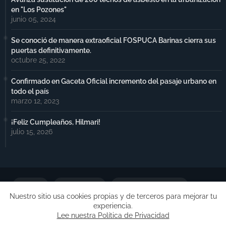
en "Los Pozones"
junio 05, 2024
Se conoció de manera extraoficial FOSPUCA Barinas cierra sus
puertas definitivamente.
octubre 25, 2022
Confirmado en Gaceta Oficial incremento del pasaje urbano en
todo el país
marzo 12, 2023
¡Feliz Cumpleaños, Hilmari!
julio 15, 2026
Portada
Notimax Plus
Política de Privacidad
Nuestro sitio usa cookies propias y de terceros para mejorar tu
experiencia.
Publicidad
Lee nuestra Política de Privacidad