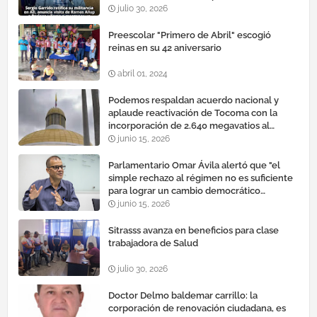
cauteloso»
julio 30, 2026
Preescolar "Primero de Abril" escogió
reinas en su 42 aniversario
abril 01, 2024
Podemos respaldan acuerdo nacional y
aplaude reactivación de Tocoma con la
incorporación de 2.640 megavatios al
sistema eléctrico nacional
junio 15, 2026
Parlamentario Omar Ávila alertó que "el
simple rechazo al régimen no es suficiente
para lograr un cambio democrático
efectivo"
junio 15, 2026
Sitrasss avanza en beneficios para clase
trabajadora de Salud
julio 30, 2026
Doctor Delmo baldemar carrillo: la
corporación de renovación ciudadana, es