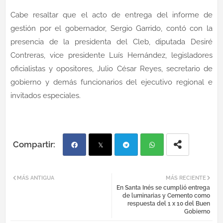
Cabe resaltar que el acto de entrega del informe de
gestión por el gobernador, Sergio Garrido, contó con la
presencia de la presidenta del Cleb, diputada Desiré
Contreras, vice presidente Luís Hernández, legisladores
oficialistas y opositores, Julio César Reyes, secretario de
gobierno y demás funcionarios del ejecutivo regional e
invitados especiales.
Fac
Twi
Tel
Wh
MÁS ANTIGUA
MÁS RECIENTE
En Santa Inés se cumplió entrega
ebo
tter
egr
atsa
de luminarias y Cemento como
respuesta del 1 x 10 del Buen
Gobierno
ok
am
pp