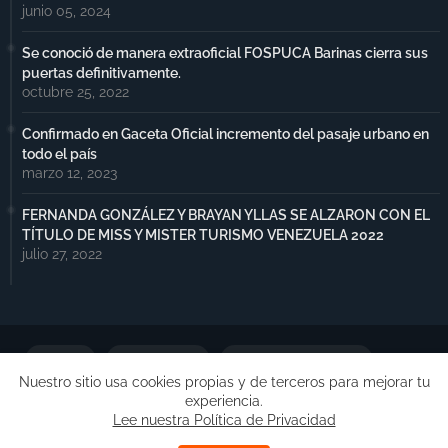
junio 05, 2024
Se conoció de manera extraoficial FOSPUCA Barinas cierra sus
puertas definitivamente.
octubre 25, 2022
Confirmado en Gaceta Oficial incremento del pasaje urbano en
todo el país
marzo 12, 2023
FERNANDA GONZÁLEZ Y BRAYAN YLLAS SE ALZARON CON EL
TÍTULO DE MISS Y MISTER TURISMO VENEZUELA 2022
julio 27, 2022
Portada
Notimax Plus
Política de Privacidad
Nuestro sitio usa cookies propias y de terceros para mejorar tu
experiencia.
Publicidad
Lee nuestra Política de Privacidad