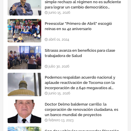
simple rechazo al régimen no es suficiente
para lograr un cambio democrático
efectivo"
junio 15, 2026
Preescolar "Primero de Abril" escogió
reinas en su 42 aniversario
abril 01, 2024
Sitrasss avanza en beneficios para clase
trabajadora de Salud
julio 30, 2026
Podemos respaldan acuerdo nacional y
aplaude reactivación de Tocoma con la
incorporación de 2.640 megavatios al
sistema eléctrico nacional
junio 15, 2026
Doctor Delmo baldemar carrillo: la
corporación de renovación ciudadana, es
un banco mundial de proyectos
febrero 13, 2023