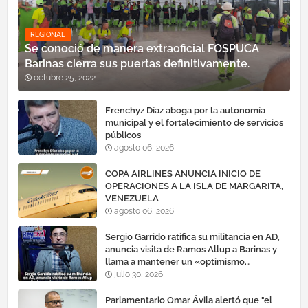
REGIONAL
Se conoció de manera extraoficial FOSPUCA
Barinas cierra sus puertas definitivamente.
octubre 25, 2022
Frenchyz Díaz aboga por la autonomía
municipal y el fortalecimiento de servicios
públicos
agosto 06, 2026
COPA AIRLINES ANUNCIA INICIO DE
OPERACIONES A LA ISLA DE MARGARITA,
VENEZUELA
agosto 06, 2026
Sergio Garrido ratifica su militancia en AD,
anuncia visita de Ramos Allup a Barinas y
llama a mantener un «optimismo
cauteloso»
julio 30, 2026
Parlamentario Omar Ávila alertó que "el