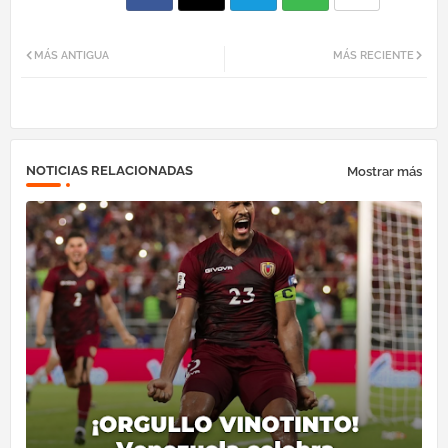
Fac
Twi
Tel
Wh
MÁS ANTIGUA
MÁS RECIENTE
ebo
tter
egr
atsa
ok
am
pp
NOTICIAS RELACIONADAS
Mostrar más