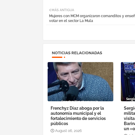
MÁS ANTIGUA
Mujeres con MCM organizaron comanditos y ense
votar en el sector La Mula
NOTICIAS RELACIONADAS
Frenchyz Díaz aboga por la
Sergi
autonomía municipal y el
milit
fortalecimiento de servicios
visit
públicos
Barin
un «o
August 06, 2026