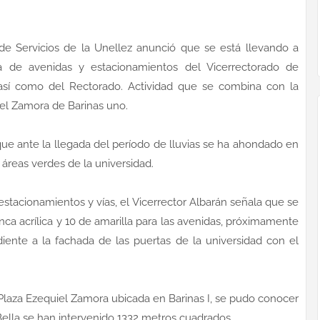
r de Servicios de la Unellez anunció que se está llevando a
ra de avenidas y estacionamientos del Vicerrectorado de
, así como del Rectorado. Actividad que se combina con la
el Zamora de Barinas uno.
que ante la llegada del período de lluvias se ha ahondado en
s áreas verdes de la universidad.
estacionamientos y vías, el Vicerrector Albarán señala que se
nca acrílica y 10 de amarilla para las avenidas, próximamente
iente a la fachada de las puertas de la universidad con el
 Plaza Ezequiel Zamora ubicada en Barinas I, se pudo conocer
Bella se han intervenido 1332 metros cuadrados.