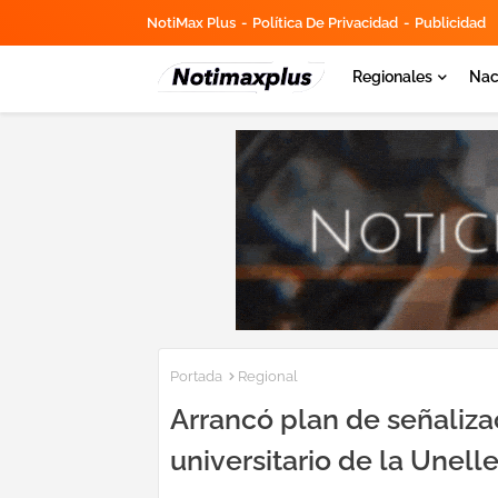
NotiMax Plus
Política De Privacidad
Publicidad
Regionales
Nac
Portada
Regional
Arrancó plan de señaliza
universitario de la Unell