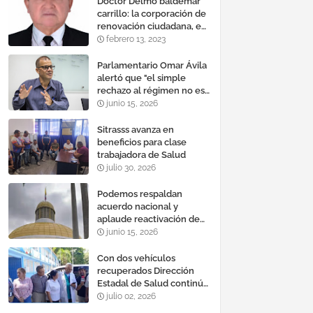
Doctor Delmo baldemar
carrillo: la corporación de
renovación ciudadana, es
un banco mundial de
febrero 13, 2023
proyectos
Parlamentario Omar Ávila
alertó que "el simple
rechazo al régimen no es
suficiente para lograr un
junio 15, 2026
cambio democrático
efectivo"
Sitrasss avanza en
beneficios para clase
trabajadora de Salud
julio 30, 2026
Podemos respaldan
acuerdo nacional y
aplaude reactivación de
Tocoma con la
junio 15, 2026
incorporación de 2.640
megavatios al sistema
Con dos vehículos
eléctrico nacional
recuperados Dirección
Estadal de Salud continúa
plan de refacción de su
julio 02, 2026
parque automotor ‎