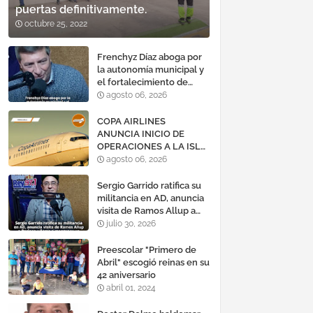
puertas definitivamente.
octubre 25, 2022
Frenchyz Díaz aboga por
la autonomía municipal y
el fortalecimiento de
servicios públicos
agosto 06, 2026
COPA AIRLINES
ANUNCIA INICIO DE
OPERACIONES A LA ISLA
DE MARGARITA,
agosto 06, 2026
VENEZUELA
Sergio Garrido ratifica su
militancia en AD, anuncia
visita de Ramos Allup a
Barinas y llama a
julio 30, 2026
mantener un «optimismo
cauteloso»
Preescolar "Primero de
Abril" escogió reinas en su
42 aniversario
abril 01, 2024