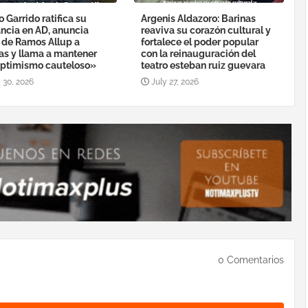
o Garrido ratifica su
Argenis Aldazoro: Barinas
ancia en AD, anuncia
reaviva su corazón cultural y
a de Ramos Allup a
fortalece el poder popular
as y llama a mantener
con la reinauguración del
ptimismo cauteloso»
teatro esteban ruiz guevara
 30, 2026
July 27, 2026
0 Comentarios