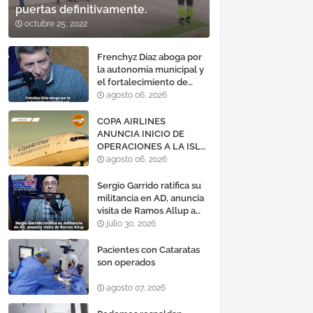
puertas definitivamente.
octubre 25, 2022
Frenchyz Díaz aboga por
la autonomía municipal y
el fortalecimiento de
servicios públicos
agosto 06, 2026
COPA AIRLINES
ANUNCIA INICIO DE
OPERACIONES A LA ISLA
DE MARGARITA,
agosto 06, 2026
VENEZUELA
Sergio Garrido ratifica su
militancia en AD, anuncia
visita de Ramos Allup a
Barinas y llama a
julio 30, 2026
mantener un «optimismo
cauteloso»
Pacientes con Cataratas
son operados
agosto 07, 2026