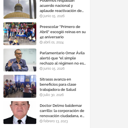
Podemos respaldan
acuerdo nacional y
aplaude reactivación de
Tocoma con la
junio 15, 2026
incorporación de 2.640
megavatios al sistema
Preescolar "Primero de
eléctrico nacional
Abril" escogió reinas en su
42 aniversario
abril 01, 2024
Parlamentario Omar Ávila
alertó que "el simple
rechazo al régimen no es
suficiente para lograr un
junio 15, 2026
cambio democrático
efectivo"
Sitrasss avanza en
beneficios para clase
trabajadora de Salud
julio 30, 2026
Doctor Delmo baldemar
carrillo: la corporación de
renovación ciudadana, es
un banco mundial de
febrero 13, 2023
proyectos