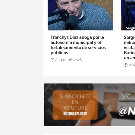
Frenchyz Díaz aboga por la
Sergi
autonomía municipal y el
milit
fortalecimiento de servicios
visit
públicos
Barin
un «o
August 06, 2026
July