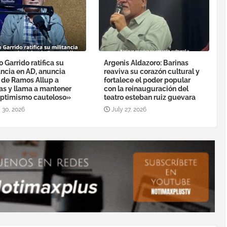
o Garrido ratifica su
Argenis Aldazoro: Barinas
ancia en AD, anuncia
reaviva su corazón cultural y
a de Ramos Allup a
fortalece el poder popular
as y llama a mantener
con la reinauguración del
ptimismo cauteloso»
teatro esteban ruiz guevara
 30, 2026
July 27, 2026