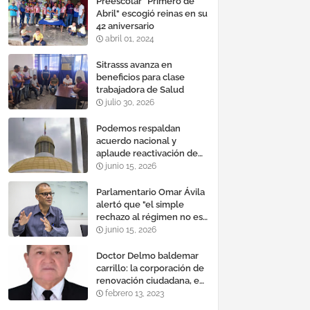
Preescolar "Primero de
Abril" escogió reinas en su
42 aniversario
abril 01, 2024
Sitrasss avanza en
beneficios para clase
trabajadora de Salud
julio 30, 2026
Podemos respaldan
acuerdo nacional y
aplaude reactivación de
Tocoma con la
junio 15, 2026
incorporación de 2.640
megavatios al sistema
Parlamentario Omar Ávila
eléctrico nacional
alertó que "el simple
rechazo al régimen no es
suficiente para lograr un
junio 15, 2026
cambio democrático
efectivo"
Doctor Delmo baldemar
carrillo: la corporación de
renovación ciudadana, es
un banco mundial de
febrero 13, 2023
proyectos