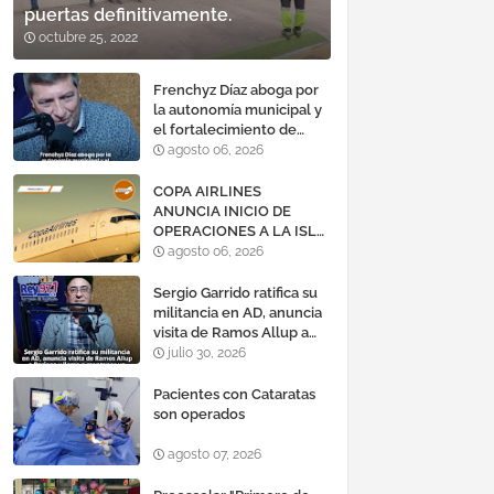
puertas definitivamente.
octubre 25, 2022
Frenchyz Díaz aboga por
la autonomía municipal y
el fortalecimiento de
servicios públicos
agosto 06, 2026
COPA AIRLINES
ANUNCIA INICIO DE
OPERACIONES A LA ISLA
DE MARGARITA,
agosto 06, 2026
VENEZUELA
Sergio Garrido ratifica su
militancia en AD, anuncia
visita de Ramos Allup a
Barinas y llama a
julio 30, 2026
mantener un «optimismo
cauteloso»
Pacientes con Cataratas
son operados
agosto 07, 2026