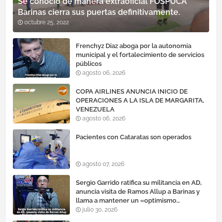
Se conoció de manera extraoficial FOSPUCA
Barinas cierra sus puertas definitivamente.
octubre 25, 2022
Frenchyz Díaz aboga por la autonomía
municipal y el fortalecimiento de servicios
públicos
agosto 06, 2026
COPA AIRLINES ANUNCIA INICIO DE
OPERACIONES A LA ISLA DE MARGARITA,
VENEZUELA
agosto 06, 2026
Pacientes con Cataratas son operados
agosto 07, 2026
Sergio Garrido ratifica su militancia en AD,
anuncia visita de Ramos Allup a Barinas y
llama a mantener un «optimismo
cauteloso»
julio 30, 2026