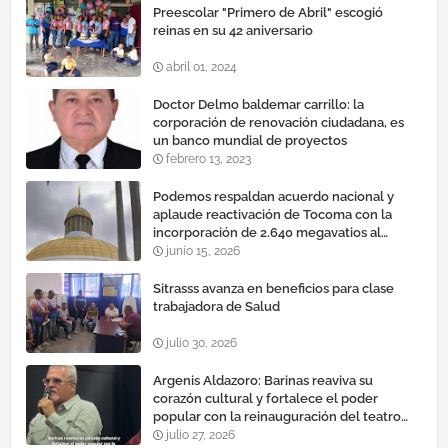
Preescolar "Primero de Abril" escogió
reinas en su 42 aniversario
abril 01, 2024
Doctor Delmo baldemar carrillo: la
corporación de renovación ciudadana, es
un banco mundial de proyectos
febrero 13, 2023
Podemos respaldan acuerdo nacional y
aplaude reactivación de Tocoma con la
incorporación de 2.640 megavatios al
sistema eléctrico nacional
junio 15, 2026
Sitrasss avanza en beneficios para clase
trabajadora de Salud
julio 30, 2026
Argenis Aldazoro: Barinas reaviva su
corazón cultural y fortalece el poder
popular con la reinauguración del teatro
esteban ruiz guevara
julio 27, 2026