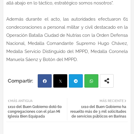
allá abajo en lo táctico, estratégico somos nosotros".
Además durante el acto, las autoridades efectuaron 61
condecoraciones a personal militar y civil destacado en la
Operación Batalla Ciudad de Nutrias con la Orden Defensa
Nacional, Medalla Comandante Supremo Hugo Chávez,
Medalla Servicio Distinguido del MPPD, Medalla Coronela
Manuela Sáenz y Botón del MPPD.
Fac
Twi
Tel
Wh
MÁS ANTIGUA
MÁS RECIENTE
1x10 del Buen Gobierno dotó 60
1x10 del Buen Gobierno ha
ebo
tter
egr
atsa
congregaciones con el plan Mi
resuelto más de 3 mil solicitudes
Iglesia Bien Equipada
de servicios públicos en Barinas
ok
am
pp