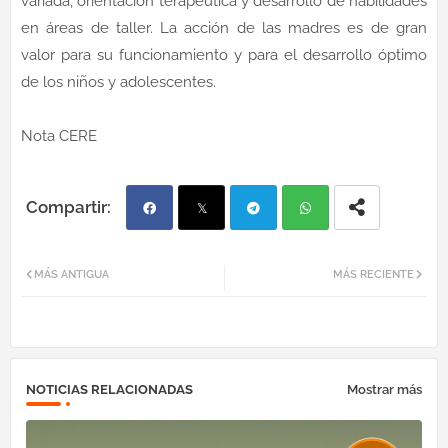
variada, orientación terapéutica y desarrollo de habilidades
en áreas de taller. La acción de las madres es de gran
valor para su funcionamiento y para el desarrollo óptimo
de los niños y adolescentes.
Nota CERE
Fac
Twi
Tel
Wh
MÁS ANTIGUA
MÁS RECIENTE
ebo
tter
egr
atsa
ok
am
pp
NOTICIAS RELACIONADAS
Mostrar más