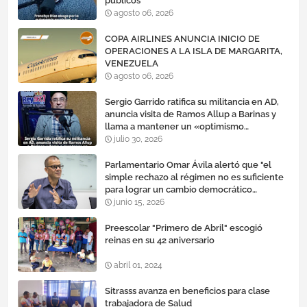
públicos
agosto 06, 2026
COPA AIRLINES ANUNCIA INICIO DE
OPERACIONES A LA ISLA DE MARGARITA,
VENEZUELA
agosto 06, 2026
Sergio Garrido ratifica su militancia en AD,
anuncia visita de Ramos Allup a Barinas y
llama a mantener un «optimismo
cauteloso»
julio 30, 2026
Parlamentario Omar Ávila alertó que "el
simple rechazo al régimen no es suficiente
para lograr un cambio democrático
efectivo"
junio 15, 2026
Preescolar "Primero de Abril" escogió
reinas en su 42 aniversario
abril 01, 2024
Sitrasss avanza en beneficios para clase
trabajadora de Salud