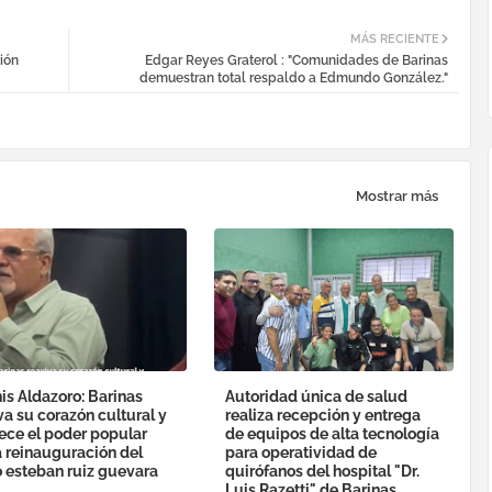
MÁS RECIENTE
ión
Edgar Reyes Graterol : "Comunidades de Barinas
demuestran total respaldo a Edmundo González."
Mostrar más
is Aldazoro: Barinas
Autoridad única de salud
va su corazón cultural y
realiza recepción y entrega
lece el poder popular
de equipos de alta tecnología
a reinauguración del
para operatividad de
o esteban ruiz guevara
quirófanos del hospital "Dr.
Luis Razetti" de Barinas