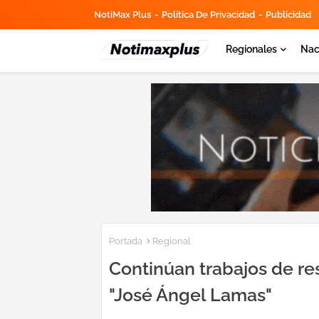
NotiMax Plus
Política De Privacidad
Publicidad
Regionales
Nac
Portada
Regional
Continúan trabajos de re
"José Ángel Lamas"