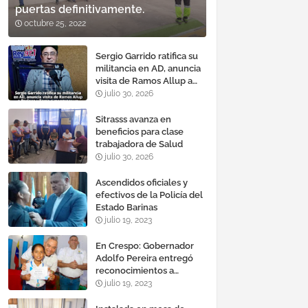
puertas definitivamente.
octubre 25, 2022
Sergio Garrido ratifica su
militancia en AD, anuncia
visita de Ramos Allup a
Barinas y llama a
julio 30, 2026
mantener un «optimismo
cauteloso»
Sitrasss avanza en
beneficios para clase
trabajadora de Salud
julio 30, 2026
Ascendidos oficiales y
efectivos de la Policía del
Estado Barinas
julio 19, 2023
En Crespo: Gobernador
Adolfo Pereira entregó
reconocimientos a
estudiantes con mejores
julio 19, 2023
promedios durante el año
escolar 2022 – 2023