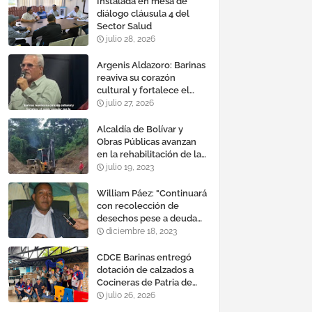
Instalada en mesa de
diálogo cláusula 4 del
Sector Salud
julio 28, 2026
Argenis Aldazoro: Barinas
reaviva su corazón
cultural y fortalece el
poder popular con la
julio 27, 2026
reinauguración del teatro
esteban ruiz guevara
Alcaldía de Bolívar y
Obras Públicas avanzan
en la rehabilitación de la
vía a Calderas
julio 19, 2023
William Páez: "Continuará
con recolección de
desechos pese a deuda
de comercios"
diciembre 18, 2023
CDCE Barinas entregó
dotación de calzados a
Cocineras de Patria de
Pedraza
julio 26, 2026