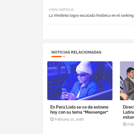
MÁS ANTIGUA
La Vinotinto logra escalada histórica en el ranking
NOTICIAS RELACIONADAS
En Perú:Lielo se va de estreno
Direc
hoy con su tema “Messenger”
Latin
mitom
February 21, 2026
Feb