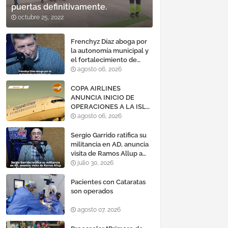
puertas definitivamente.
octubre 25, 2022
Frenchyz Díaz aboga por
la autonomía municipal y
el fortalecimiento de
servicios públicos
agosto 06, 2026
COPA AIRLINES
ANUNCIA INICIO DE
OPERACIONES A LA ISLA
DE MARGARITA,
agosto 06, 2026
VENEZUELA
Sergio Garrido ratifica su
militancia en AD, anuncia
visita de Ramos Allup a
Barinas y llama a
julio 30, 2026
mantener un «optimismo
cauteloso»
Pacientes con Cataratas
son operados
agosto 07, 2026