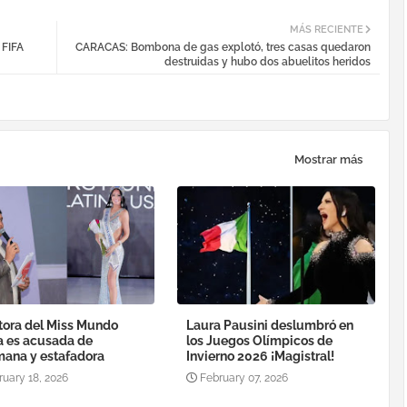
MÁS RECIENTE
 FIFA
CARACAS: Bombona de gas explotó, tres casas quedaron
destruidas y hubo dos abuelitos heridos
Mostrar más
tora del Miss Mundo
Laura Pausini deslumbró en
a es acusada de
los Juegos Olímpicos de
ana y estafadora
Invierno 2026 ¡Magistral!
ruary 18, 2026
February 07, 2026