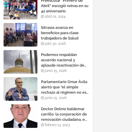
Preescolar "Primero de
Abril" escogió reinas en su
42 aniversario
abril 01, 2024
Sitrasss avanza en
beneficios para clase
trabajadora de Salud
julio 30, 2026
Podemos respaldan
acuerdo nacional y
aplaude reactivación de
Tocoma con la
junio 15, 2026
incorporación de 2.640
megavatios al sistema
Parlamentario Omar Ávila
eléctrico nacional
alertó que "el simple
rechazo al régimen no es
suficiente para lograr un
junio 15, 2026
cambio democrático
efectivo"
Doctor Delmo baldemar
carrillo: la corporación de
renovación ciudadana, es
un banco mundial de
febrero 13, 2023
proyectos