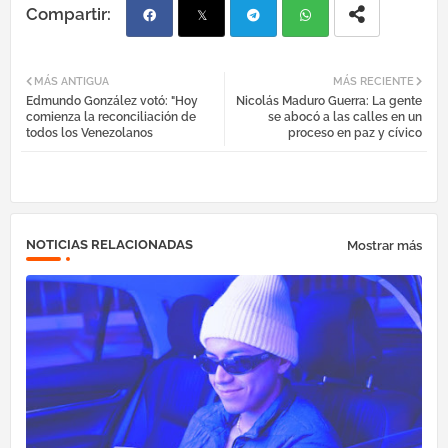
Fac
Twi
Tel
Wh
MÁS ANTIGUA
MÁS RECIENTE
Edmundo González votó: "Hoy
Nicolás Maduro Guerra: La gente
ebo
tter
egr
atsa
comienza la reconciliación de
se abocó a las calles en un
todos los Venezolanos
proceso en paz y cívico
ok
am
pp
NOTICIAS RELACIONADAS
Mostrar más