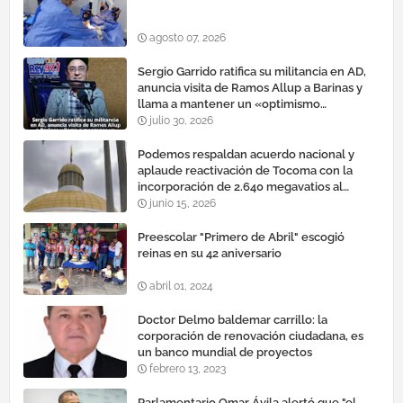
agosto 07, 2026
Sergio Garrido ratifica su militancia en AD,
anuncia visita de Ramos Allup a Barinas y
llama a mantener un «optimismo
cauteloso»
julio 30, 2026
Podemos respaldan acuerdo nacional y
aplaude reactivación de Tocoma con la
incorporación de 2.640 megavatios al
sistema eléctrico nacional
junio 15, 2026
Preescolar "Primero de Abril" escogió
reinas en su 42 aniversario
abril 01, 2024
Doctor Delmo baldemar carrillo: la
corporación de renovación ciudadana, es
un banco mundial de proyectos
febrero 13, 2023
Parlamentario Omar Ávila alertó que "el