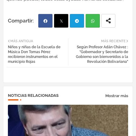
Fac
Twi
Tel
Wh
MÁS ANTIGUA
MÁS RECIENTE
Niños y niñas de la Escuela de
Según Profesor Adán Chávez :
ebo
tter
egr
atsa
Música Don Tomas Pérez
"Gobernador y Secretario de
recibieron instrumentos en el
Gobierno son bienvenidos a la
municipio Rojas
Revolución Bolivariana"
ok
am
pp
NOTICIAS RELACIONADAS
Mostrar más