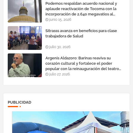
Podemos respaldan acuerdo nacional y
aplaude reactivación de Tocoma con la
incorporación de 2.640 megavatios al
sistema eléctrico nacional
junio 15, 2026
Sitrasss avanza en beneficios para clase
trabajadora de Salud
julio 30, 2026
Argenis Aldazoro: Barinas reaviva su
corazón cultural y fortalece el poder
popular con la reinauguración del teatro
esteban ruiz guevara
julio 27, 2026
PUBLICIDAD