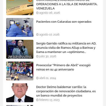
OPERACIONES A LA ISLA DE MARGARITA,
VENEZUELA
agosto 06, 2026
Pacientes con Cataratas son operados
agosto 07, 2026
Sergio Garrido ratifica su militancia en AD,
anuncia visita de Ramos Allup a Barinas y
llama a mantener un «optimismo
cauteloso»
julio 30, 2026
Preescolar "Primero de Abril" escogió
reinas en su 42 aniversario
abril 01, 2024
Doctor Delmo baldemar carrillo: la
corporación de renovación ciudadana, es
un banco mundial de proyectos
febrero 13, 2023