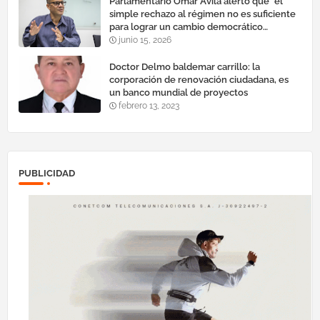
Parlamentario Omar Ávila alertó que "el
simple rechazo al régimen no es suficiente
para lograr un cambio democrático
efectivo"
junio 15, 2026
Doctor Delmo baldemar carrillo: la
corporación de renovación ciudadana, es
un banco mundial de proyectos
febrero 13, 2023
PUBLICIDAD