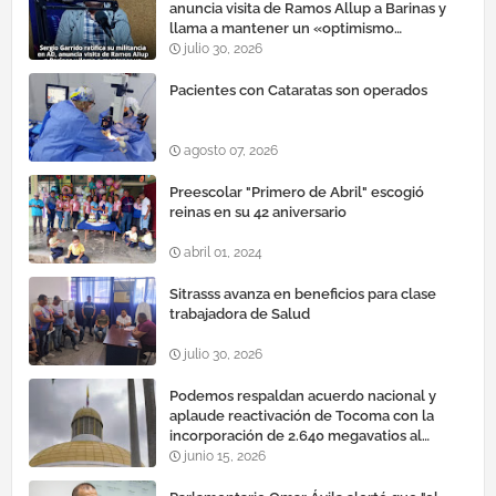
anuncia visita de Ramos Allup a Barinas y
llama a mantener un «optimismo
cauteloso»
julio 30, 2026
Pacientes con Cataratas son operados
agosto 07, 2026
Preescolar "Primero de Abril" escogió
reinas en su 42 aniversario
abril 01, 2024
Sitrasss avanza en beneficios para clase
trabajadora de Salud
julio 30, 2026
Podemos respaldan acuerdo nacional y
aplaude reactivación de Tocoma con la
incorporación de 2.640 megavatios al
sistema eléctrico nacional
junio 15, 2026