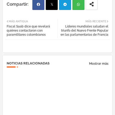
Fac
Twi
Tel
Wh
MÁS ANTIGUA
MÁS RECIENTE
Fiscal Saab dice que revelará
Líderes mundiales saludan el
ebo
tter
egr
atsa
quiénes contactaron con
triunfo del Nuevo Frente Popular
paramilitares colombianos
en las parlamentarias de Francia
ok
am
pp
NOTICIAS RELACIONADAS
Mostrar más