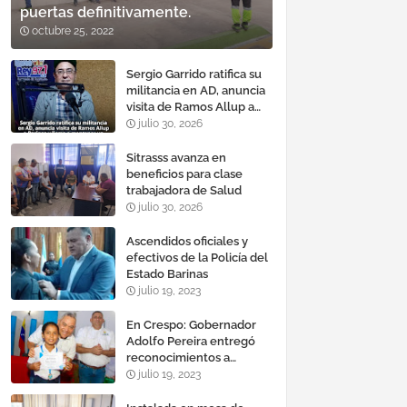
puertas definitivamente.
octubre 25, 2022
Sergio Garrido ratifica su
militancia en AD, anuncia
visita de Ramos Allup a
Barinas y llama a
julio 30, 2026
mantener un «optimismo
cauteloso»
Sitrasss avanza en
beneficios para clase
trabajadora de Salud
julio 30, 2026
Ascendidos oficiales y
efectivos de la Policía del
Estado Barinas
julio 19, 2023
En Crespo: Gobernador
Adolfo Pereira entregó
reconocimientos a
estudiantes con mejores
julio 19, 2023
promedios durante el año
escolar 2022 – 2023