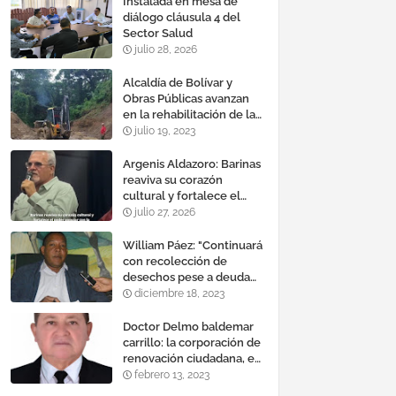
Instalada en mesa de
diálogo cláusula 4 del
Sector Salud
julio 28, 2026
Alcaldía de Bolívar y
Obras Públicas avanzan
en la rehabilitación de la
vía a Calderas
julio 19, 2023
Argenis Aldazoro: Barinas
reaviva su corazón
cultural y fortalece el
poder popular con la
julio 27, 2026
reinauguración del teatro
esteban ruiz guevara
William Páez: "Continuará
con recolección de
desechos pese a deuda
de comercios"
diciembre 18, 2023
Doctor Delmo baldemar
carrillo: la corporación de
renovación ciudadana, es
un banco mundial de
febrero 13, 2023
proyectos