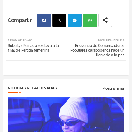
Fac
Twi
Tel
Wh
MÁS ANTIGUA
MÁS RECIENTE
Robeilys Peinado se eleva a la
Encuentro de Comunicadores
ebo
tter
egr
atsa
final de Pértiga femenina
Populares carabobeños hace un
llamado a la paz
ok
am
pp
NOTICIAS RELACIONADAS
Mostrar más