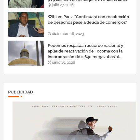
esteban ruiz guevara
julio 27, 2026
William Páez: "Continuará con recolección
de desechos pese a deuda de comercios"
diciembre 18, 2023
Podemos respaldan acuerdo nacional y
aplaude reactivación de Tocoma con la
incorporación de 2.640 megavatios al
sistema eléctrico nacional
junio 15, 2026
PUBLICIDAD