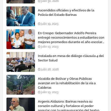
julio 30, 2026
Ascendidos oficiales y efectivos de la
Policía del Estado Barinas
julio 19, 2023
En Crespo: Gobernador Adolfo Pereira
entregó reconocimientos a estudiantes con
mejores promedios durante el año escolar
2022 – 2023
julio 19, 2023
Instalada en mesa de diálogo cláusula 4 del
Sector Salud
julio 28, 2026
Alcaldía de Bolívar y Obras Públicas
avanzan en la rehabilitación de la vía a
Calderas
julio 19, 2023
Argenis Aldazoro: Barinas reaviva su
corazón cultural y fortalece el poder
popular con la reinauguración del teatro