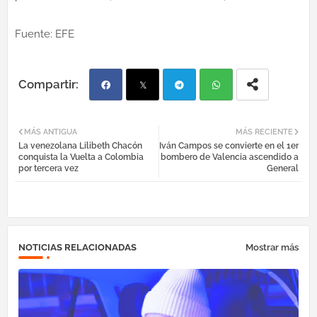
Fuente: EFE
Fac
Twi
Tel
Wh
MÁS ANTIGUA
MÁS RECIENTE
La venezolana Lilibeth Chacón
Iván Campos se convierte en el 1er
ebo
tter
egr
atsa
conquista la Vuelta a Colombia
bombero de Valencia ascendido a
por tercera vez
General
ok
am
pp
NOTICIAS RELACIONADAS
Mostrar más