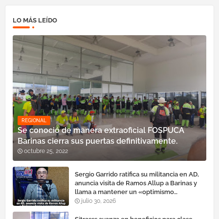
LO MÁS LEÍDO
REGIONAL
Se conoció de manera extraoficial FOSPUCA
Barinas cierra sus puertas definitivamente.
octubre 25, 2022
Sergio Garrido ratifica su militancia en AD,
anuncia visita de Ramos Allup a Barinas y
llama a mantener un «optimismo
cauteloso»
julio 30, 2026