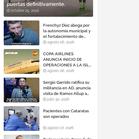
puertas definitivamente.
octubre 25, 2022
Frenchyz Díaz aboga por
la autonomía municipal y
el fortalecimiento de
servicios públicos
agosto 06, 2026
COPA AIRLINES
ANUNCIA INICIO DE
OPERACIONES A LA ISLA
DE MARGARITA,
agosto 06, 2026
VENEZUELA
Sergio Garrido ratifica su
militancia en AD, anuncia
visita de Ramos Allup a
Barinas y llama a
julio 30, 2026
mantener un «optimismo
cauteloso»
Pacientes con Cataratas
son operados
agosto 07, 2026