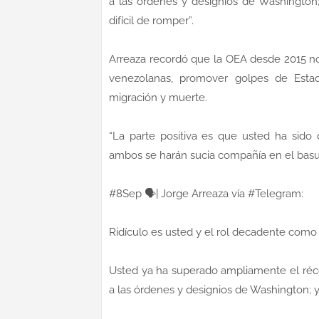
a las órdenes y designios de Washington;
difícil de romper”.
Arreaza recordó que la OEA desde 2015 no
venezolanas, promover golpes de Estado, 
migración y muerte.
“La parte positiva es que usted ha sido
ambos se harán sucia compañía en el basural
#8Sep 🗣️| Jorge Arreaza vía #Telegram:
Ridículo es usted y el rol decadente como
Usted ya ha superado ampliamente el réco
a las órdenes y designios de Washington;