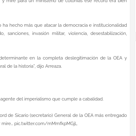
 y mire para un ministerio de colonias ese récord era bien
 ha hecho más que atacar la democracia e institucionalidad
sanciones, invasión militar, violencia, desestabilización,
 determinante en la completa deslegitimación de la OEA y
 de la historia”, dijo Arreaza.
 agente del imperialismo que cumple a cabalidad.
rd de Sicario (secretario) General de la OEA más entregado
 y mire… pic.twitter.com/mMmfkpMGjL