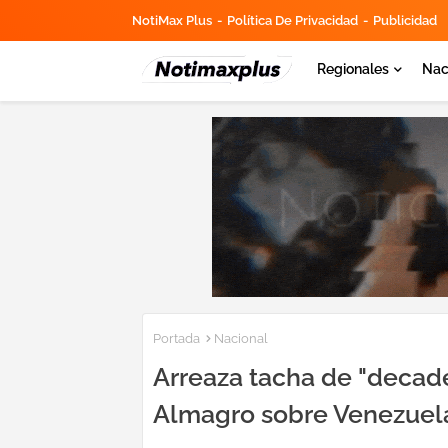
NotiMax Plus
Política De Privacidad
Publicidad
Regionales
Nac
Portada
Nacional
Arreaza tacha de "decade
Almagro sobre Venezuel