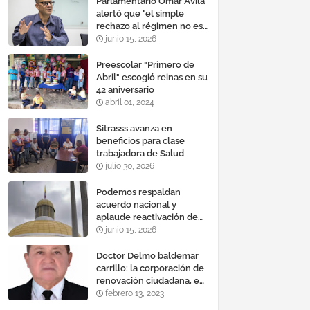
Parlamentario Omar Ávila
alertó que "el simple
rechazo al régimen no es
suficiente para lograr un
junio 15, 2026
cambio democrático
efectivo"
Preescolar "Primero de
Abril" escogió reinas en su
42 aniversario
abril 01, 2024
Sitrasss avanza en
beneficios para clase
trabajadora de Salud
julio 30, 2026
Podemos respaldan
acuerdo nacional y
aplaude reactivación de
Tocoma con la
junio 15, 2026
incorporación de 2.640
megavatios al sistema
Doctor Delmo baldemar
eléctrico nacional
carrillo: la corporación de
renovación ciudadana, es
un banco mundial de
febrero 13, 2023
proyectos