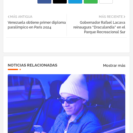
Fac
Twi
Tel
Wh
MÁS ANTIGUA
MÁS RECIENTE
Venezuela obtiene primer diploma
Gobernador Rafael Lacava
ebo
tter
egr
atsa
paralímpico en París 2024
reinaugura “Draculandia” en el
Parque Recreacional Sur
ok
am
pp
NOTICIAS RELACIONADAS
Mostrar más