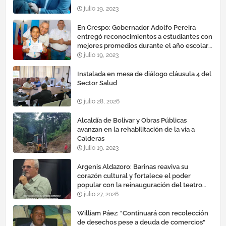
julio 19, 2023
En Crespo: Gobernador Adolfo Pereira
entregó reconocimientos a estudiantes con
mejores promedios durante el año escolar
2022 – 2023
julio 19, 2023
Instalada en mesa de diálogo cláusula 4 del
Sector Salud
julio 28, 2026
Alcaldía de Bolívar y Obras Públicas
avanzan en la rehabilitación de la vía a
Calderas
julio 19, 2023
Argenis Aldazoro: Barinas reaviva su
corazón cultural y fortalece el poder
popular con la reinauguración del teatro
esteban ruiz guevara
julio 27, 2026
William Páez: "Continuará con recolección
de desechos pese a deuda de comercios"