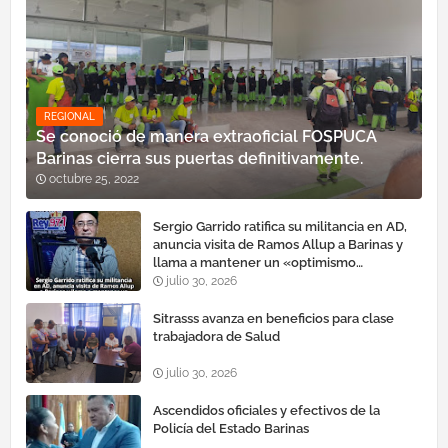
REGIONAL
Se conoció de manera extraoficial FOSPUCA
Barinas cierra sus puertas definitivamente.
octubre 25, 2022
Sergio Garrido ratifica su militancia en AD,
anuncia visita de Ramos Allup a Barinas y
llama a mantener un «optimismo
cauteloso»
julio 30, 2026
Sitrasss avanza en beneficios para clase
trabajadora de Salud
julio 30, 2026
Ascendidos oficiales y efectivos de la
Policía del Estado Barinas