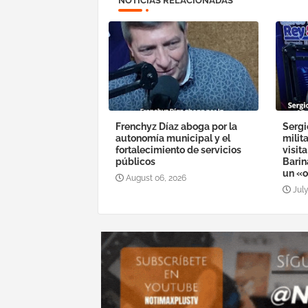
NOTICIAS RELACIONADAS
Frenchyz Díaz aboga por la
Sergi
autonomía municipal y el
milit
fortalecimiento de servicios
visit
públicos
Barin
un «o
August 06, 2026
July