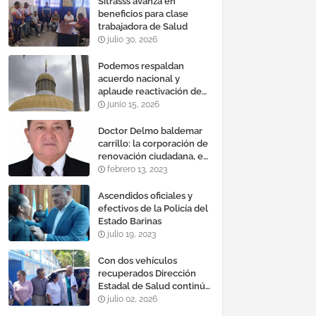
Sitrasss avanza en
beneficios para clase
trabajadora de Salud
julio 30, 2026
Podemos respaldan
acuerdo nacional y
aplaude reactivación de
Tocoma con la
junio 15, 2026
incorporación de 2.640
megavatios al sistema
Doctor Delmo baldemar
eléctrico nacional
carrillo: la corporación de
renovación ciudadana, es
un banco mundial de
febrero 13, 2023
proyectos
Ascendidos oficiales y
efectivos de la Policía del
Estado Barinas
julio 19, 2023
Con dos vehículos
recuperados Dirección
Estadal de Salud continúa
plan de refacción de su
julio 02, 2026
parque automotor ‎