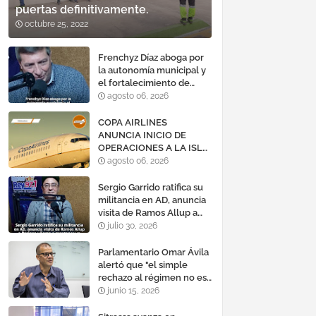
puertas definitivamente.
octubre 25, 2022
Frenchyz Díaz aboga por
la autonomía municipal y
el fortalecimiento de
servicios públicos
agosto 06, 2026
COPA AIRLINES
ANUNCIA INICIO DE
OPERACIONES A LA ISLA
DE MARGARITA,
agosto 06, 2026
VENEZUELA
Sergio Garrido ratifica su
militancia en AD, anuncia
visita de Ramos Allup a
Barinas y llama a
julio 30, 2026
mantener un «optimismo
cauteloso»
Parlamentario Omar Ávila
alertó que "el simple
rechazo al régimen no es
suficiente para lograr un
junio 15, 2026
cambio democrático
efectivo"