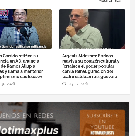
Mostrar más
o Garrido ratifica su
Argenis Aldazoro: Barinas
ancia en AD, anuncia
reaviva su corazón cultural y
a de Ramos Allup a
fortalece el poder popular
as y llama a mantener
con la reinauguración del
ptimismo cauteloso»
teatro esteban ruiz guevara
 30, 2026
July 27, 2026