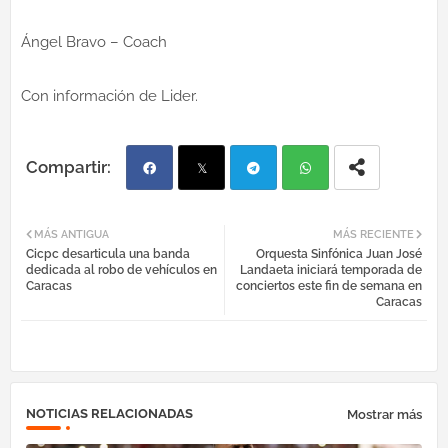
Ángel Bravo – Coach
Con información de Lider.
Fac
Twi
Tel
Wh
MÁS ANTIGUA
MÁS RECIENTE
Cicpc desarticula una banda
Orquesta Sinfónica Juan José
ebo
tter
egr
atsa
dedicada al robo de vehículos en
Landaeta iniciará temporada de
Caracas
conciertos este fin de semana en
Caracas
ok
am
pp
NOTICIAS RELACIONADAS
Mostrar más