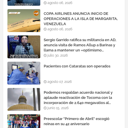
agosto 06, 2026
COPA AIRLINES ANUNCIA INICIO DE
OPERACIONES A LA ISLA DE MARGARITA,
VENEZUELA
agosto 06, 2026
Sergio Garrido ratifica su militancia en AD,
anuncia visita de Ramos Allup a Barinas y
llama a mantener un «optimismo
cauteloso»
julio 30, 2026
Pacientes con Cataratas son operados
agosto 07, 2026
Podemos respaldan acuerdo nacional y
aplaude reactivación de Tocoma con la
incorporación de 2.640 megavatios al
sistema eléctrico nacional
junio 15, 2026
Preescolar "Primero de Abril" escogió
reinas en su 42 aniversario