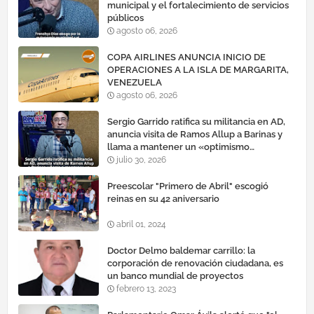
municipal y el fortalecimiento de servicios
públicos
agosto 06, 2026
COPA AIRLINES ANUNCIA INICIO DE
OPERACIONES A LA ISLA DE MARGARITA,
VENEZUELA
agosto 06, 2026
Sergio Garrido ratifica su militancia en AD,
anuncia visita de Ramos Allup a Barinas y
llama a mantener un «optimismo
cauteloso»
julio 30, 2026
Preescolar "Primero de Abril" escogió
reinas en su 42 aniversario
abril 01, 2024
Doctor Delmo baldemar carrillo: la
corporación de renovación ciudadana, es
un banco mundial de proyectos
febrero 13, 2023