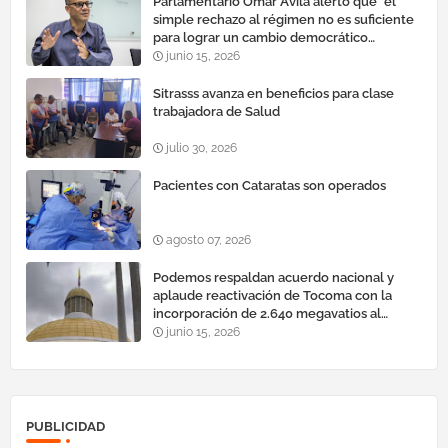
Parlamentario Omar Ávila alertó que "el
simple rechazo al régimen no es suficiente
para lograr un cambio democrático
efectivo"
junio 15, 2026
Sitrasss avanza en beneficios para clase
trabajadora de Salud
julio 30, 2026
Pacientes con Cataratas son operados
agosto 07, 2026
Podemos respaldan acuerdo nacional y
aplaude reactivación de Tocoma con la
incorporación de 2.640 megavatios al
sistema eléctrico nacional
junio 15, 2026
PUBLICIDAD