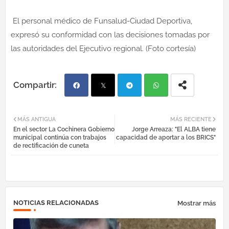
El personal médico de Funsalud-Ciudad Deportiva,
expresó su conformidad con las decisiones tomadas por
las autoridades del Ejecutivo regional. (Foto cortesía)
Fac
Twi
Tel
Wh
MÁS ANTIGUA
MÁS RECIENTE
En el sector La Cochinera Gobierno
Jorge Arreaza: "El ALBA tiene
ebo
tter
egr
atsa
municipal continúa con trabajos
capacidad de aportar a los BRICS"
de rectificación de cuneta
ok
am
pp
NOTICIAS RELACIONADAS
Mostrar más