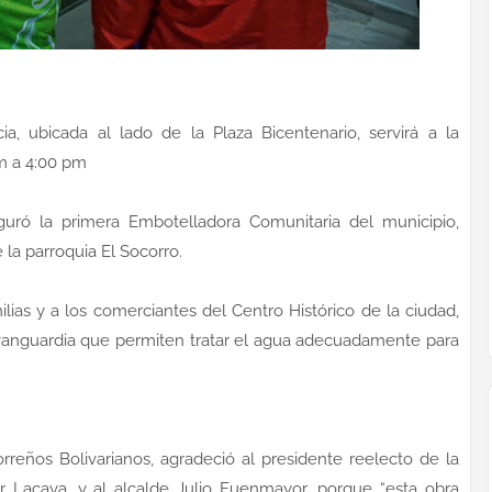
a, ubicada al lado de la Plaza Bicentenario, servirá a la
m a 4:00 pm
guró la primera Embotelladora Comunitaria del municipio,
 la parroquia El Socorro.
lias y a los comerciantes del Centro Histórico de la ciudad,
vanguardia que permiten tratar el agua adecuadamente para
eños Bolivarianos, agradeció al presidente reelecto de la
r Lacava, y al alcalde Julio Fuenmayor, porque “esta obra