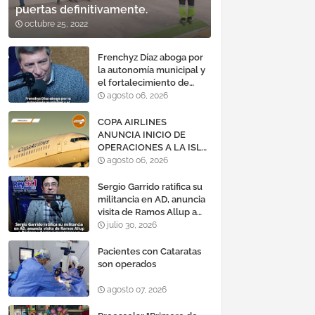
puertas definitivamente.
octubre 25, 2022
Frenchyz Díaz aboga por
la autonomía municipal y
el fortalecimiento de
servicios públicos
agosto 06, 2026
COPA AIRLINES
ANUNCIA INICIO DE
OPERACIONES A LA ISLA
DE MARGARITA,
agosto 06, 2026
VENEZUELA
Sergio Garrido ratifica su
militancia en AD, anuncia
visita de Ramos Allup a
Barinas y llama a
julio 30, 2026
mantener un «optimismo
cauteloso»
Pacientes con Cataratas
son operados
agosto 07, 2026