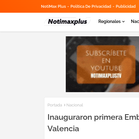
NotiMax Plus
Política De Privacidad
Publicidad
Regionales
Nac
Portada
Nacional
Inauguraron primera Emb
Valencia