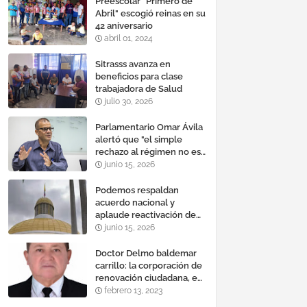
Preescolar "Primero de
Abril" escogió reinas en su
42 aniversario
abril 01, 2024
Sitrasss avanza en
beneficios para clase
trabajadora de Salud
julio 30, 2026
Parlamentario Omar Ávila
alertó que "el simple
rechazo al régimen no es
suficiente para lograr un
junio 15, 2026
cambio democrático
efectivo"
Podemos respaldan
acuerdo nacional y
aplaude reactivación de
Tocoma con la
junio 15, 2026
incorporación de 2.640
megavatios al sistema
Doctor Delmo baldemar
eléctrico nacional
carrillo: la corporación de
renovación ciudadana, es
un banco mundial de
febrero 13, 2023
proyectos