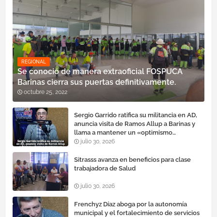
REGIONAL
Se conoció de manera extraoficial FOSPUCA
Barinas cierra sus puertas definitivamente.
octubre 25, 2022
Sergio Garrido ratifica su militancia en AD,
anuncia visita de Ramos Allup a Barinas y
llama a mantener un «optimismo
cauteloso»
julio 30, 2026
Sitrasss avanza en beneficios para clase
trabajadora de Salud
julio 30, 2026
Frenchyz Díaz aboga por la autonomía
municipal y el fortalecimiento de servicios