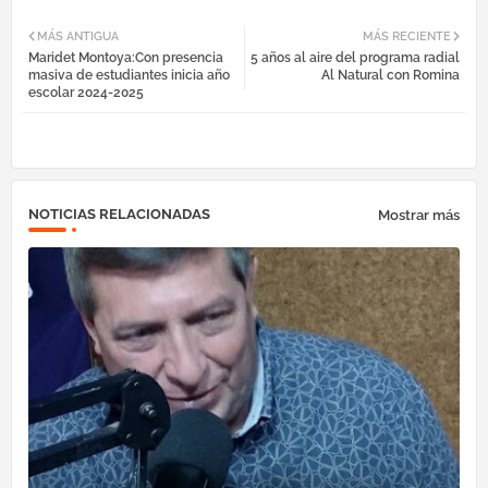
Fac
Twi
Tel
Wh
MÁS ANTIGUA
MÁS RECIENTE
Maridet Montoya:Con presencia
5 años al aire del programa radial
ebo
tter
egr
atsa
masiva de estudiantes inicia año
Al Natural con Romina
escolar 2024-2025
ok
am
pp
NOTICIAS RELACIONADAS
Mostrar más