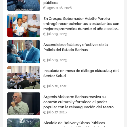
públicos
agosto 06, 2026
En Crespo: Gobernador Adolfo Pereira
entregó reconocimientos a estudiantes con
mejores promedios durante el año escolar
2022 – 2023
julio 19, 2023
Ascendidos oficiales y efectivos de la
Policía del Estado Barinas
julio 19, 2023
Instalada en mesa de diálogo cláusula 4 del
Sector Salud
julio 28, 2026
Argenis Aldazoro: Barinas reaviva su
corazón cultural y fortalece el poder
popular con la reinauguración del teatro
esteban ruiz guevara
julio 27, 2026
Alcaldía de Bolívar y Obras Públicas