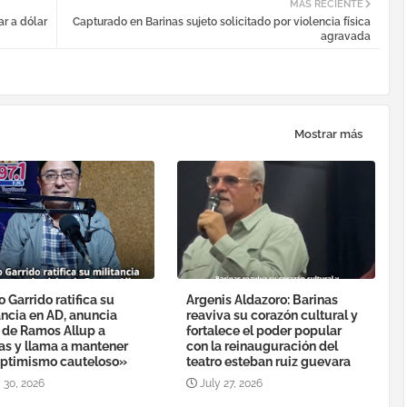
MÁS RECIENTE
ar a dólar
Capturado en Barinas sujeto solicitado por violencia física
agravada
Mostrar más
o Garrido ratifica su
Argenis Aldazoro: Barinas
ancia en AD, anuncia
reaviva su corazón cultural y
a de Ramos Allup a
fortalece el poder popular
as y llama a mantener
con la reinauguración del
ptimismo cauteloso»
teatro esteban ruiz guevara
 30, 2026
July 27, 2026