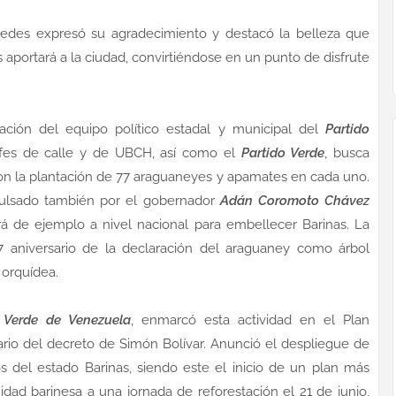
aredes expresó su agradecimiento y destacó la belleza que
aportará a la ciudad, convirtiéndose en un punto de disfrute
ipación del equipo político estadal y municipal del
Partido
efes de calle y de UBCH, así como el
Partido Verde
, busca
con la plantación de 77 araguaneyes y apamates en cada uno.
mpulsado también por el gobernador
Adán Coromoto Chávez
irá de ejemplo a nivel nacional para embellecer Barinas. La
aniversario de la declaración del araguaney como árbol
a orquídea.
 Verde de Venezuela
, enmarcó esta actividad en el Plan
rio del decreto de Simón Bolívar. Anunció el despliegue de
os del estado Barinas, siendo este el inicio de un plan más
idad barinesa a una jornada de reforestación el 21 de junio,