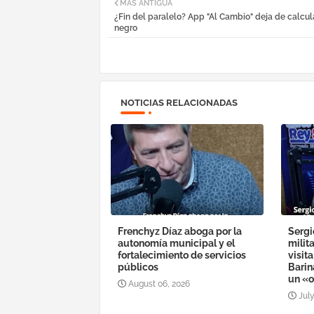
MÁS ANTIGUA
¿Fin del paralelo? App "Al Cambio" deja de calcul
negro
NOTICIAS RELACIONADAS
Frenchyz Díaz aboga por la
Sergi
autonomía municipal y el
milit
fortalecimiento de servicios
visit
públicos
Barin
un «o
August 06, 2026
July