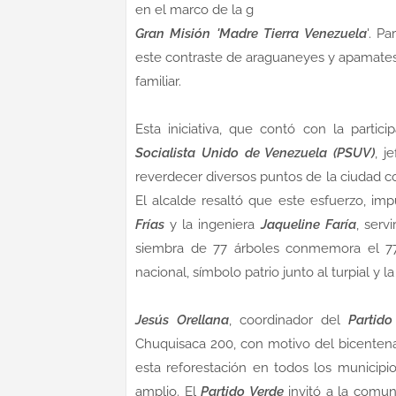
en el marco de la g
Gran Misión 'Madre Tierra Venezuela
'. P
este contraste de araguaneyes y apamates 
familiar.
Esta iniciativa, que contó con la partic
Socialista Unido de Venezuela (PSUV)
, j
reverdecer diversos puntos de la ciudad 
El alcalde resaltó que este esfuerzo, i
Frías
y la ingeniera
Jaqueline Faría
, serv
siembra de 77 árboles conmemora el 77 
nacional, símbolo patrio junto al turpial y l
Jesús Orellana
, coordinador del
Partido
Chuquisaca 200, con motivo del bicentena
esta reforestación en todos los municipi
amplio. El
Partido Verde
invitó a la comun