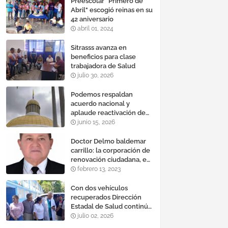
Preescolar "Primero de
Abril" escogió reinas en su
42 aniversario
abril 01, 2024
Sitrasss avanza en
beneficios para clase
trabajadora de Salud
julio 30, 2026
Podemos respaldan
acuerdo nacional y
aplaude reactivación de
Tocoma con la
junio 15, 2026
incorporación de 2.640
megavatios al sistema
Doctor Delmo baldemar
eléctrico nacional
carrillo: la corporación de
renovación ciudadana, es
un banco mundial de
febrero 13, 2023
proyectos
Con dos vehículos
recuperados Dirección
Estadal de Salud continúa
plan de refacción de su
julio 02, 2026
parque automotor ‎