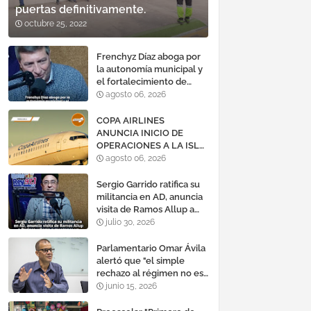
puertas definitivamente.
octubre 25, 2022
Frenchyz Díaz aboga por
la autonomía municipal y
el fortalecimiento de
servicios públicos
agosto 06, 2026
COPA AIRLINES
ANUNCIA INICIO DE
OPERACIONES A LA ISLA
DE MARGARITA,
agosto 06, 2026
VENEZUELA
Sergio Garrido ratifica su
militancia en AD, anuncia
visita de Ramos Allup a
Barinas y llama a
julio 30, 2026
mantener un «optimismo
cauteloso»
Parlamentario Omar Ávila
alertó que "el simple
rechazo al régimen no es
suficiente para lograr un
junio 15, 2026
cambio democrático
efectivo"