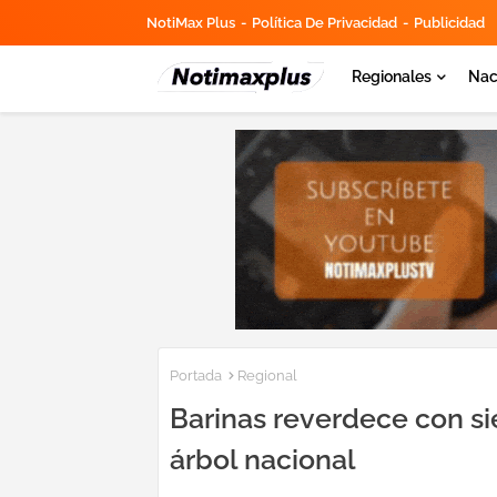
NotiMax Plus
Política De Privacidad
Publicidad
Regionales
Nac
Portada
Regional
Barinas reverdece con s
árbol nacional