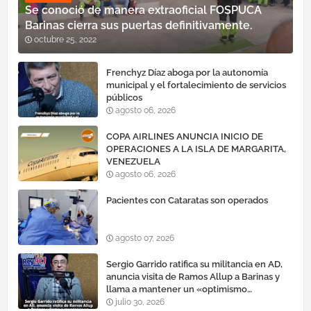
Se conoció de manera extraoficial FOSPUCA
Barinas cierra sus puertas definitivamente.
octubre 25, 2022
Frenchyz Díaz aboga por la autonomía
municipal y el fortalecimiento de servicios
públicos
agosto 06, 2026
COPA AIRLINES ANUNCIA INICIO DE
OPERACIONES A LA ISLA DE MARGARITA,
VENEZUELA
agosto 06, 2026
Pacientes con Cataratas son operados
agosto 07, 2026
Sergio Garrido ratifica su militancia en AD,
anuncia visita de Ramos Allup a Barinas y
llama a mantener un «optimismo
cauteloso»
julio 30, 2026