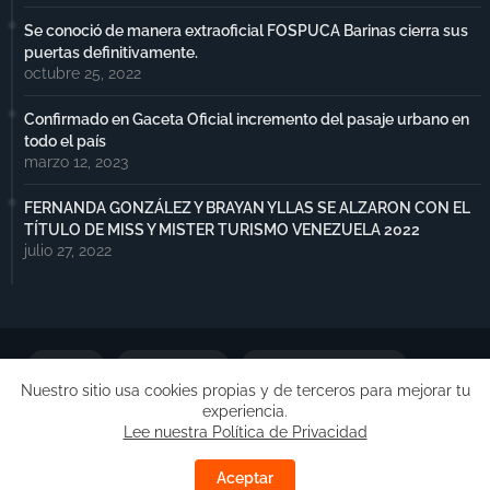
Se conoció de manera extraoficial FOSPUCA Barinas cierra sus
puertas definitivamente.
octubre 25, 2022
Confirmado en Gaceta Oficial incremento del pasaje urbano en
todo el país
marzo 12, 2023
FERNANDA GONZÁLEZ Y BRAYAN YLLAS SE ALZARON CON EL
TÍTULO DE MISS Y MISTER TURISMO VENEZUELA 2022
julio 27, 2022
Portada
Notimax Plus
Política de Privacidad
Nuestro sitio usa cookies propias y de terceros para mejorar tu
experiencia.
Publicidad
Lee nuestra Política de Privacidad
Copyright ©
Free Blogger Templates
| Desarrollado por
Aceptar
Barinas.Online