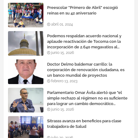
Preescolar "Primero de Abril" escogió
reinas en su 42 aniversario
abril 01, 2024
Podemos respaldan acuerdo nacional y
aplaude reactivación de Tocoma con la
incorporación de 2.640 megavatios al
sistema eléctrico nacional
junio 15, 2026
Doctor Delmo baldemar carrillo: la
corporación de renovación ciudadana, es
un banco mundial de proyectos
febrero 13, 2023
Parlamentario Omar Ávila alertó que "el
simple rechazo al régimen no es suficiente
para lograr un cambio democrático
efectivo"
junio 15, 2026
Sitrasss avanza en beneficios para clase
trabajadora de Salud
julio 30, 2026