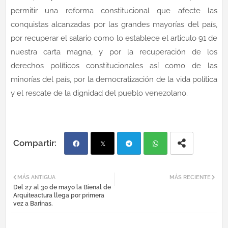
permitir una reforma constitucional que afecte las
conquistas alcanzadas por las grandes mayorías del país,
por recuperar el salario como lo establece el articulo 91 de
nuestra carta magna, y por la recuperación de los
derechos políticos constitucionales así como de las
minorías del país, por la democratización de la vida política
y el rescate de la dignidad del pueblo venezolano.
Fac
Twi
Tel
Wh
MÁS ANTIGUA
MÁS RECIENTE
Del 27 al 30 de mayo la Bienal de
ebo
tter
egr
atsa
Arquiteactura llega por primera
vez a Barinas.
ok
am
pp