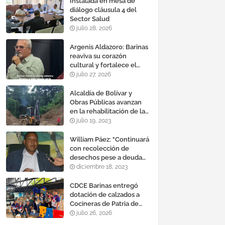
Instalada en mesa de
diálogo cláusula 4 del
Sector Salud
julio 28, 2026
Argenis Aldazoro: Barinas
reaviva su corazón
cultural y fortalece el
poder popular con la
julio 27, 2026
reinauguración del teatro
esteban ruiz guevara
Alcaldía de Bolívar y
Obras Públicas avanzan
en la rehabilitación de la
vía a Calderas
julio 19, 2023
William Páez: "Continuará
con recolección de
desechos pese a deuda
de comercios"
diciembre 18, 2023
CDCE Barinas entregó
dotación de calzados a
Cocineras de Patria de
Pedraza
julio 26, 2026