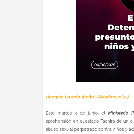
(Joaquín Lozada Araña - #Notimaxplus).
Este martes 3 de junio, el
Ministerio P
aprehensión en el estado Táchira de un 
abuso sexual perpetrado contra niños y ad