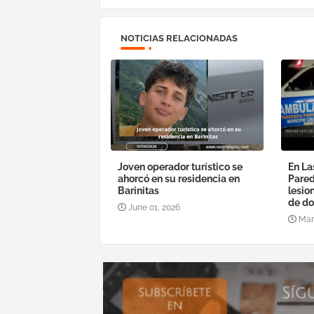
NOTICIAS RELACIONADAS
Joven operador turístico se
En La
ahorcó en su residencia en
Pared
Barinitas
lesio
de do
June 01, 2026
Mar