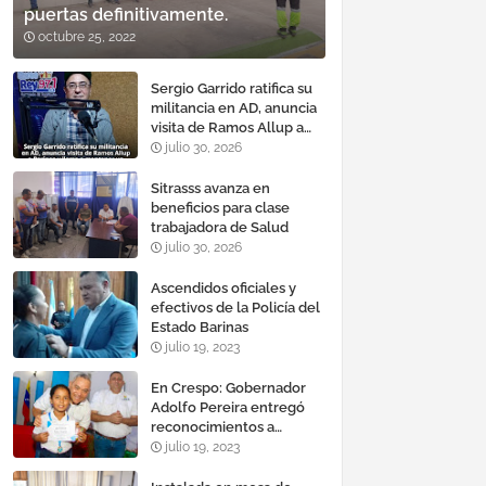
puertas definitivamente.
octubre 25, 2022
Sergio Garrido ratifica su
militancia en AD, anuncia
visita de Ramos Allup a
Barinas y llama a
julio 30, 2026
mantener un «optimismo
cauteloso»
Sitrasss avanza en
beneficios para clase
trabajadora de Salud
julio 30, 2026
Ascendidos oficiales y
efectivos de la Policía del
Estado Barinas
julio 19, 2023
En Crespo: Gobernador
Adolfo Pereira entregó
reconocimientos a
estudiantes con mejores
julio 19, 2023
promedios durante el año
escolar 2022 – 2023