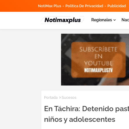
NotiMax Plus
Política De Privacidad
Publicidad
Regionales
Nac
Portada
Sucesos
En Táchira: Detenido pas
niños y adolescentes