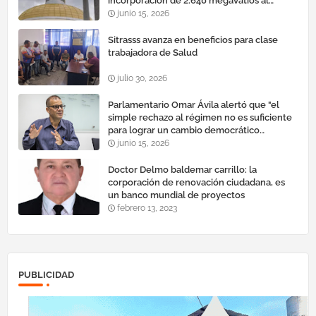
incorporación de 2.640 megavatios al
sistema eléctrico nacional
junio 15, 2026
Sitrasss avanza en beneficios para clase
trabajadora de Salud
julio 30, 2026
Parlamentario Omar Ávila alertó que "el
simple rechazo al régimen no es suficiente
para lograr un cambio democrático
efectivo"
junio 15, 2026
Doctor Delmo baldemar carrillo: la
corporación de renovación ciudadana, es
un banco mundial de proyectos
febrero 13, 2023
PUBLICIDAD