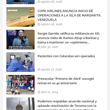
agosto 06, 2026
COPA AIRLINES ANUNCIA INICIO DE
OPERACIONES A LA ISLA DE MARGARITA,
VENEZUELA
agosto 06, 2026
Sergio Garrido ratifica su militancia en AD,
anuncia visita de Ramos Allup a Barinas y
llama a mantener un «optimismo
cauteloso»
julio 30, 2026
Pacientes con Cataratas son operados
agosto 07, 2026
Preescolar "Primero de Abril" escogió
reinas en su 42 aniversario
abril 01, 2024
Podemos respaldan acuerdo nacional y
aplaude reactivación de Tocoma con la