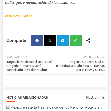
hallazgos y revaloración de las lesiones».
Noticias Caracol
Fac
Twi
Tel
Wh
MÁS ANTIGUA
MÁS RECIENTE
¡Regocijo Nacional! El Beato José
Argenis Aldazoro será el
ebo
tter
egr
atsa
Gregorio Hernández será
candidato a la alcaldía de Barinas
canonizado el 19 de Octubre
por el Psuv y GPPSB
ok
am
pp
NOTICIAS RELACIONADAS
Mostrar más