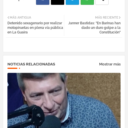
Fac
Twi
Tel
Wh
MÁS ANTIGUA
MÁS RECIENTE
Detenido sexagenario por realizar
Janner Bastidas: "En Barinas han
ebo
tter
egr
atsa
motopiruetas en plena vía pública
dado un duro golpe a la
en La Guaira
Constitución"
ok
am
pp
NOTICIAS RELACIONADAS
Mostrar más