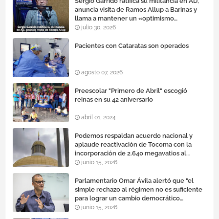
Sergio Garrido ratifica su militancia en AD,
anuncia visita de Ramos Allup a Barinas y
llama a mantener un «optimismo
cauteloso»
julio 30, 2026
Pacientes con Cataratas son operados
agosto 07, 2026
Preescolar "Primero de Abril" escogió
reinas en su 42 aniversario
abril 01, 2024
Podemos respaldan acuerdo nacional y
aplaude reactivación de Tocoma con la
incorporación de 2.640 megavatios al
sistema eléctrico nacional
junio 15, 2026
Parlamentario Omar Ávila alertó que "el
simple rechazo al régimen no es suficiente
para lograr un cambio democrático
efectivo"
junio 15, 2026