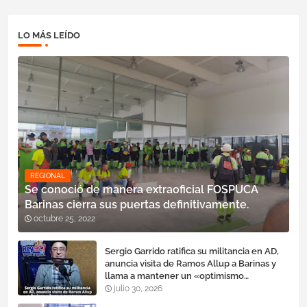
LO MÁS LEÍDO
REGIONAL
Se conoció de manera extraoficial FOSPUCA
Barinas cierra sus puertas definitivamente.
octubre 25, 2022
Sergio Garrido ratifica su militancia en AD,
anuncia visita de Ramos Allup a Barinas y
llama a mantener un «optimismo
cauteloso»
julio 30, 2026