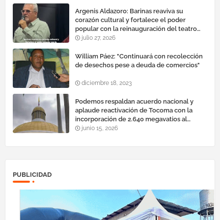
Argenis Aldazoro: Barinas reaviva su
corazón cultural y fortalece el poder
popular con la reinauguración del teatro
esteban ruiz guevara
julio 27, 2026
William Páez: "Continuará con recolección
de desechos pese a deuda de comercios"
diciembre 18, 2023
Podemos respaldan acuerdo nacional y
aplaude reactivación de Tocoma con la
incorporación de 2.640 megavatios al
sistema eléctrico nacional
junio 15, 2026
PUBLICIDAD