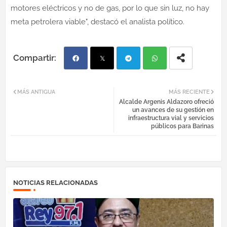
motores eléctricos y no de gas, por lo que sin luz, no hay
meta petrolera viable", destacó el analista político.
Fac
Twi
Tel
Wh
MÁS ANTIGUA
MÁS RECIENTE
Alcalde Argenis Aldazoro ofreció
ebo
tter
egr
atsa
un avances de su gestión en
infraestructura vial y servicios
públicos para Barinas
ok
am
pp
NOTICIAS RELACIONADAS