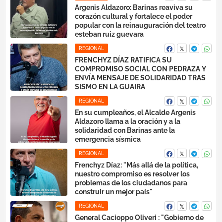
Argenis Aldazoro: Barinas reaviva su
corazón cultural y fortalece el poder
popular con la reinauguración del teatro
esteban ruiz guevara
REGIONAL
FRENCHYZ DÍAZ RATIFICA SU
COMPROMISO SOCIAL CON PEDRAZA Y
ENVÍA MENSAJE DE SOLIDARIDAD TRAS
SISMO EN LA GUAIRA
REGIONAL
En su cumpleaños, el Alcalde Argenis
Aldazoro llama a la oración y a la
solidaridad con Barinas ante la
emergencia sísmica
REGIONAL
Frenchyz Díaz: "Más allá de la política,
nuestro compromiso es resolver los
problemas de los ciudadanos para
construir un mejor país"
REGIONAL
General Cacioppo Oliveri : "Gobierno de