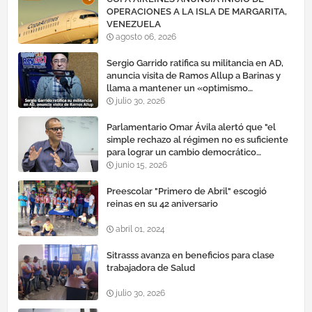
OPERACIONES A LA ISLA DE MARGARITA,
VENEZUELA
agosto 06, 2026
Sergio Garrido ratifica su militancia en AD,
anuncia visita de Ramos Allup a Barinas y
llama a mantener un «optimismo
cauteloso»
julio 30, 2026
Parlamentario Omar Ávila alertó que "el
simple rechazo al régimen no es suficiente
para lograr un cambio democrático
efectivo"
junio 15, 2026
Preescolar "Primero de Abril" escogió
reinas en su 42 aniversario
abril 01, 2024
Sitrasss avanza en beneficios para clase
trabajadora de Salud
julio 30, 2026