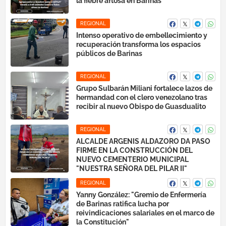
la fiebre aftosa en Barinas
REGIONAL
Intenso operativo de embellecimiento y
recuperación transforma los espacios
públicos de Barinas
REGIONAL
Grupo Sulbarán Miliani fortalece lazos de
hermandad con el clero venezolano tras
recibir al nuevo Obispo de Guasdualito
REGIONAL
ALCALDE ARGENIS ALDAZORO DA PASO
FIRME EN LA CONSTRUCCIÓN DEL
NUEVO CEMENTERIO MUNICIPAL
"NUESTRA SEÑORA DEL PILAR II"
REGIONAL
Yanny González: "Gremio de Enfermería
de Barinas ratifica lucha por
reivindicaciones salariales en el marco de
la Constitución"