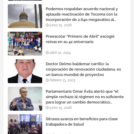
Podemos respaldan acuerdo nacional y
aplaude reactivación de Tocoma con la
incorporación de 2.640 megavatios al
sistema eléctrico nacional
junio 15, 2026
Preescolar "Primero de Abril" escogió
reinas en su 42 aniversario
abril 01, 2024
Doctor Delmo baldemar carrillo: la
corporación de renovación ciudadana, es
un banco mundial de proyectos
febrero 13, 2023
Parlamentario Omar Ávila alertó que "el
simple rechazo al régimen no es suficiente
para lograr un cambio democrático
efectivo"
junio 15, 2026
Sitrasss avanza en beneficios para clase
trabajadora de Salud