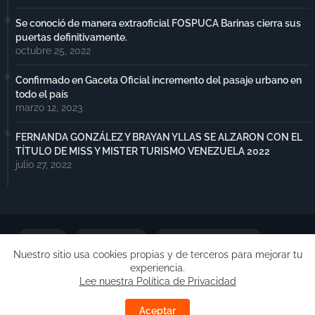
Se conoció de manera extraoficial FOSPUCA Barinas cierra sus
puertas definitivamente.
octubre 25, 2022
Confirmado en Gaceta Oficial incremento del pasaje urbano en
todo el país
marzo 12, 2023
FERNANDA GONZÁLEZ Y BRAYAN YLLAS SE ALZARON CON EL
TÍTULO DE MISS Y MISTER TURISMO VENEZUELA 2022
julio 27, 2022
Portada
Notimax Plus
Política de Privacidad
Nuestro sitio usa cookies propias y de terceros para mejorar tu
experiencia.
Publicidad
Lee nuestra Política de Privacidad
Copyright ©
Free Blogger Templates
| Desarrollado por
Aceptar