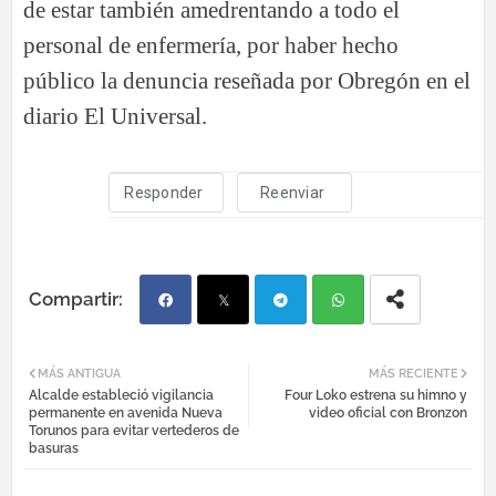
de estar también amedrentando a todo el
personal de enfermería, por haber hecho
público la denuncia reseñada por Obregón en el
diario El Universal.
Responder
Reenviar
Fac
Twi
Tel
Wh
MÁS ANTIGUA
MÁS RECIENTE
Alcalde estableció vigilancia
Four Loko estrena su himno y
ebo
tter
egr
atsa
permanente en avenida Nueva
video oficial con Bronzon
Torunos para evitar vertederos de
basuras
ok
am
pp