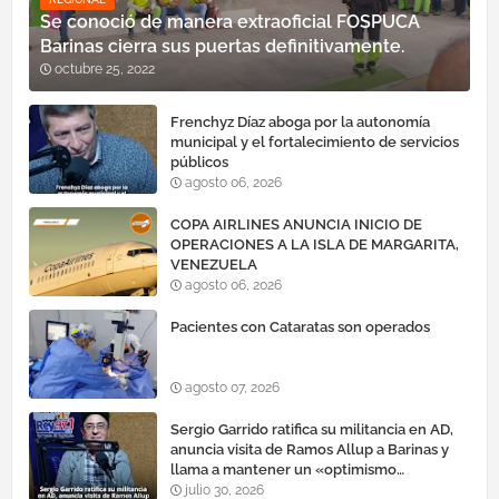
Se conoció de manera extraoficial FOSPUCA
Barinas cierra sus puertas definitivamente.
octubre 25, 2022
Frenchyz Díaz aboga por la autonomía
municipal y el fortalecimiento de servicios
públicos
agosto 06, 2026
COPA AIRLINES ANUNCIA INICIO DE
OPERACIONES A LA ISLA DE MARGARITA,
VENEZUELA
agosto 06, 2026
Pacientes con Cataratas son operados
agosto 07, 2026
Sergio Garrido ratifica su militancia en AD,
anuncia visita de Ramos Allup a Barinas y
llama a mantener un «optimismo
cauteloso»
julio 30, 2026