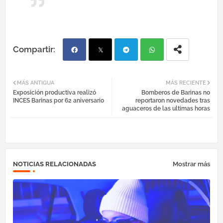
Fac
Twi
Tel
Wh
MÁS ANTIGUA
MÁS RECIENTE
Exposición productiva realizó
Bomberos de Barinas no
ebo
tter
egr
atsa
INCES Barinas por 62 aniversario
reportaron novedades tras
aguaceros de las ultimas horas
ok
am
pp
NOTICIAS RELACIONADAS
Mostrar más