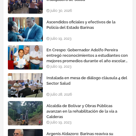
julio 30, 2026
Ascendidos oficiales y efectivos de la
Policía del Estado Barinas
julio 19, 2023
En Crespo: Gobernador Adolfo Pereira
entregó reconocimientos a estudiantes con
mejores promedios durante el año escolar
2022 – 2023
julio 19, 2023
Instalada en mesa de diálogo cláusula 4 del
Sector Salud
julio 28, 2026
Alcaldía de Bolívar y Obras Públicas
avanzan en la rehabilitación de la vía a
Calderas
julio 19, 2023
Argenis Aldazoro: Barinas reaviva su