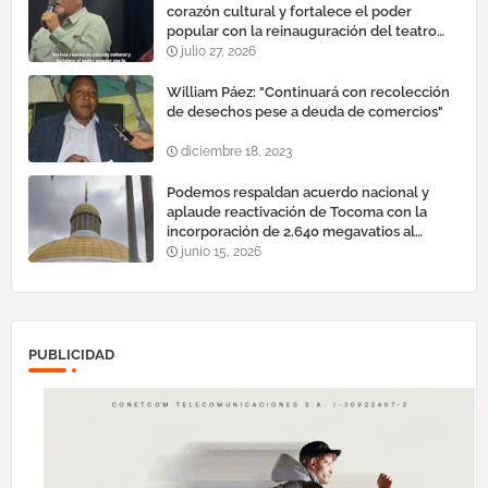
corazón cultural y fortalece el poder
popular con la reinauguración del teatro
esteban ruiz guevara
julio 27, 2026
William Páez: "Continuará con recolección
de desechos pese a deuda de comercios"
diciembre 18, 2023
Podemos respaldan acuerdo nacional y
aplaude reactivación de Tocoma con la
incorporación de 2.640 megavatios al
sistema eléctrico nacional
junio 15, 2026
PUBLICIDAD