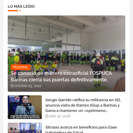
LO MÁS LEÍDO
REGIONAL
Se conoció de manera extraoficial FOSPUCA
Barinas cierra sus puertas definitivamente.
octubre 25, 2022
Sergio Garrido ratifica su militancia en AD,
anuncia visita de Ramos Allup a Barinas y
llama a mantener un «optimismo
cauteloso»
julio 30, 2026
Sitrasss avanza en beneficios para clase
trabajadora de Salud