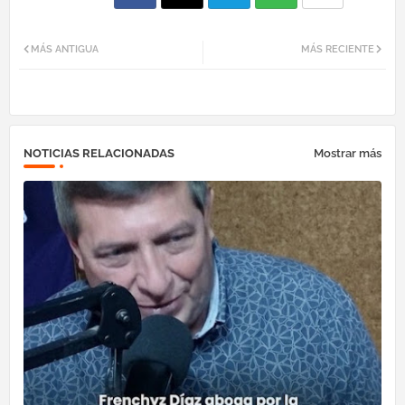
Fac
Twi
Tel
Wh
MÁS ANTIGUA
MÁS RECIENTE
ebo
tter
egr
atsa
ok
am
pp
NOTICIAS RELACIONADAS
Mostrar más