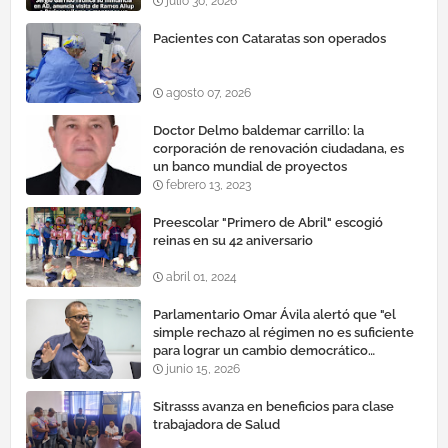
cauteloso»
julio 30, 2026
Pacientes con Cataratas son operados
agosto 07, 2026
Doctor Delmo baldemar carrillo: la
corporación de renovación ciudadana, es
un banco mundial de proyectos
febrero 13, 2023
Preescolar "Primero de Abril" escogió
reinas en su 42 aniversario
abril 01, 2024
Parlamentario Omar Ávila alertó que "el
simple rechazo al régimen no es suficiente
para lograr un cambio democrático
efectivo"
junio 15, 2026
Sitrasss avanza en beneficios para clase
trabajadora de Salud