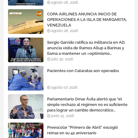
agosto 06, 2026
COPA AIRLINES ANUNCIA INICIO DE
OPERACIONES A LA ISLA DE MARGARITA,
VENEZUELA
agosto 06, 2026
Sergio Garrido ratifica su militancia en AD,
anuncia visita de Ramos Allup a Barinas y
llama a mantener un «optimismo
cauteloso»
julio 30, 2026
Pacientes con Cataratas son operados
agosto 07, 2026
Parlamentario Omar Ávila alertó que "el
simple rechazo al régimen no es suficiente
para lograr un cambio democrático
efectivo"
junio 15, 2026
Preescolar "Primero de Abril" escogió
reinas en su 42 aniversario