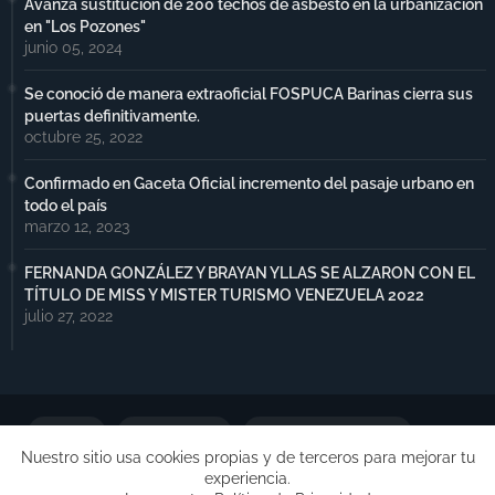
Avanza sustitución de 200 techos de asbesto en la urbanización
en "Los Pozones"
junio 05, 2024
Se conoció de manera extraoficial FOSPUCA Barinas cierra sus
puertas definitivamente.
octubre 25, 2022
Confirmado en Gaceta Oficial incremento del pasaje urbano en
todo el país
marzo 12, 2023
FERNANDA GONZÁLEZ Y BRAYAN YLLAS SE ALZARON CON EL
TÍTULO DE MISS Y MISTER TURISMO VENEZUELA 2022
julio 27, 2022
Portada
Notimax Plus
Política de Privacidad
Nuestro sitio usa cookies propias y de terceros para mejorar tu
experiencia.
Publicidad