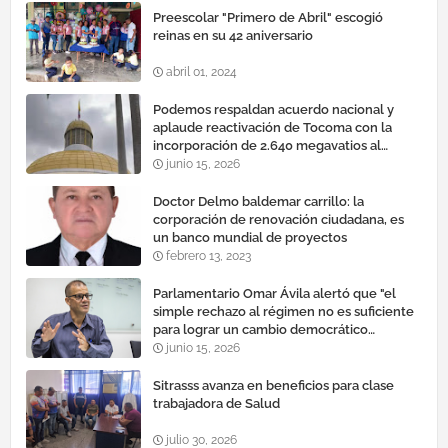
Preescolar "Primero de Abril" escogió
reinas en su 42 aniversario
abril 01, 2024
Podemos respaldan acuerdo nacional y
aplaude reactivación de Tocoma con la
incorporación de 2.640 megavatios al
sistema eléctrico nacional
junio 15, 2026
Doctor Delmo baldemar carrillo: la
corporación de renovación ciudadana, es
un banco mundial de proyectos
febrero 13, 2023
Parlamentario Omar Ávila alertó que "el
simple rechazo al régimen no es suficiente
para lograr un cambio democrático
efectivo"
junio 15, 2026
Sitrasss avanza en beneficios para clase
trabajadora de Salud
julio 30, 2026