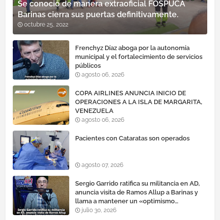
Se conoció de manera extraoficial FOSPUCA
Barinas cierra sus puertas definitivamente.
octubre 25, 2022
Frenchyz Díaz aboga por la autonomía
municipal y el fortalecimiento de servicios
públicos
agosto 06, 2026
COPA AIRLINES ANUNCIA INICIO DE
OPERACIONES A LA ISLA DE MARGARITA,
VENEZUELA
agosto 06, 2026
Pacientes con Cataratas son operados
agosto 07, 2026
Sergio Garrido ratifica su militancia en AD,
anuncia visita de Ramos Allup a Barinas y
llama a mantener un «optimismo
cauteloso»
julio 30, 2026