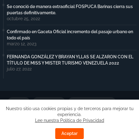
Se conoció de manera extraoficial FOSPUCA Barinas cierra sus
puertas definitivamente.
octubre 25, 2022
Confirmado en Gaceta Oficial incremento del pasaje urbano en
todo el país
marzo 12, 2023
FERNANDA GONZÁLEZ Y BRAYAN YLLAS SE ALZARON CON EL
TÍTULO DE MISS Y MISTER TURISMO VENEZUELA 2022
julio 27, 2022
Portada
Notimax Plus
Política de Privacidad
Nuestro sitio usa cookies propias y de terceros para mejorar tu
experiencia.
Publicidad
Lee nuestra Política de Privacidad
Copyright ©
Free Blogger Templates
| Desarrollado por
Aceptar
Barinas.Online