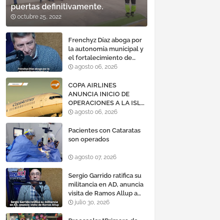
puertas definitivamente.
octubre 25, 2022
Frenchyz Díaz aboga por
la autonomía municipal y
el fortalecimiento de
servicios públicos
agosto 06, 2026
COPA AIRLINES
ANUNCIA INICIO DE
OPERACIONES A LA ISLA
DE MARGARITA,
agosto 06, 2026
VENEZUELA
Pacientes con Cataratas
son operados
agosto 07, 2026
Sergio Garrido ratifica su
militancia en AD, anuncia
visita de Ramos Allup a
Barinas y llama a
julio 30, 2026
mantener un «optimismo
cauteloso»