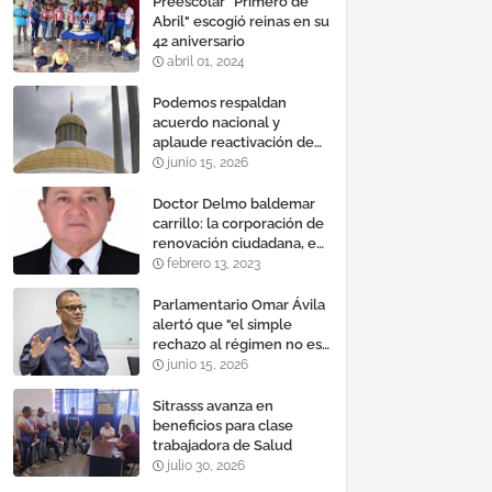
Preescolar "Primero de
Abril" escogió reinas en su
42 aniversario
abril 01, 2024
Podemos respaldan
acuerdo nacional y
aplaude reactivación de
Tocoma con la
junio 15, 2026
incorporación de 2.640
megavatios al sistema
Doctor Delmo baldemar
eléctrico nacional
carrillo: la corporación de
renovación ciudadana, es
un banco mundial de
febrero 13, 2023
proyectos
Parlamentario Omar Ávila
alertó que "el simple
rechazo al régimen no es
suficiente para lograr un
junio 15, 2026
cambio democrático
efectivo"
Sitrasss avanza en
beneficios para clase
trabajadora de Salud
julio 30, 2026