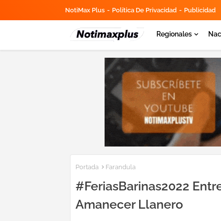
NotiMax Plus
Política De Privacidad
Publicidad
Regionales
Nac
Portada
Farandula
#FeriasBarinas2022 Entre
Amanecer Llanero