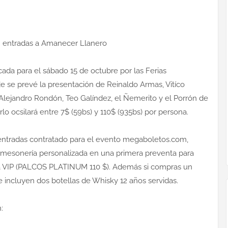
án entradas a Amanecer Llanero
cada para el sábado 15 de octubre por las Ferias
de se prevé la presentación de Reinaldo Armas, Vitíco
Alejandro Rondón, Teo Galíndez, el Ñemerito y el Porrón de
rlo ocsilará entre 7$ (59bs) y 110$ (935bs) por persona.
 entradas contratado para el evento megaboletos.com,
, mesonería personalizada en una primera preventa para
ea VIP (PALCOS PLATINUM 110 $). Además si compras un
 incluyen dos botellas de Whisky 12 años servidas.
: