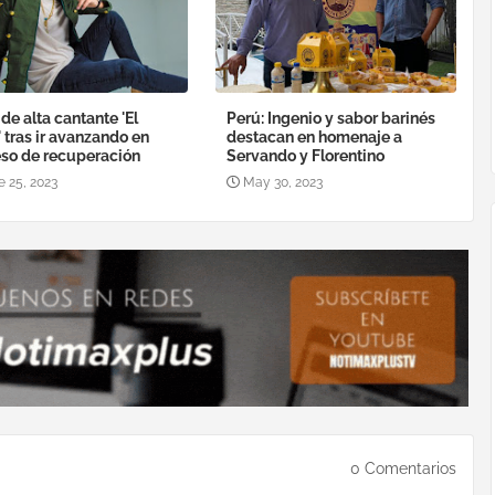
de alta cantante 'El
Perú: Ingenio y sabor barinés
 tras ir avanzando en
destacan en homenaje a
so de recuperación
Servando y Florentino
e 25, 2023
May 30, 2023
0 Comentarios