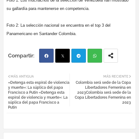
Foto 1: Los muchachos de la selección de Venezuela han mostrado
su gallardía para mantenerse en competencia.
Foto 2: La selección nacional se encuentra en el top 3 del
Panamericano en Santander Colombia.
Fac
Twi
Tel
Wh
MÁS ANTIGUA
MÁS RECIENTE
«Detenga esta espiral de violencia
Colombia será sede de la Copa
ebo
tter
egr
atsa
y muerte»: La súplica del papa
Libertadores Femenina en
Francisco a Putin «Detenga esta
2023Colombia será sede de la
espiral de violencia y muerte»: La
Copa Libertadores Femenina en
ok
am
pp
súplica del papa Francisco a
2023
Putin