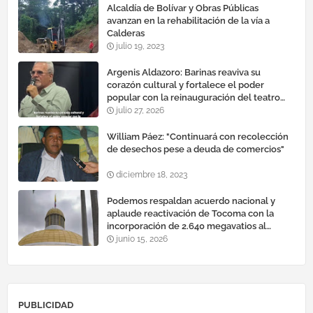
Alcaldía de Bolívar y Obras Públicas
avanzan en la rehabilitación de la vía a
Calderas
julio 19, 2023
Argenis Aldazoro: Barinas reaviva su
corazón cultural y fortalece el poder
popular con la reinauguración del teatro
esteban ruiz guevara
julio 27, 2026
William Páez: "Continuará con recolección
de desechos pese a deuda de comercios"
diciembre 18, 2023
Podemos respaldan acuerdo nacional y
aplaude reactivación de Tocoma con la
incorporación de 2.640 megavatios al
sistema eléctrico nacional
junio 15, 2026
PUBLICIDAD