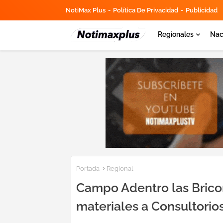
NotiMax Plus
Política De Privacidad
Publicidad
Regionales
Nac
Portada
Regional
Campo Adentro las Brico
materiales a Consultori