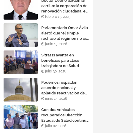
Doctor Delmo baldemar
carrillo: la corporación de
renovación ciudadana, es
un banco mundial de
febrero 13, 2023
proyectos
Parlamentario Omar Ávila
alertó que "el simple
rechazo al régimen no es
suficiente para lograr un
junio 15, 2026
cambio democrático
efectivo"
Sitrasss avanza en
beneficios para clase
trabajadora de Salud
julio 30, 2026
Podemos respaldan
acuerdo nacional y
aplaude reactivación de
Tocoma con la
junio 15, 2026
incorporación de 2.640
megavatios al sistema
Con dos vehículos
eléctrico nacional
recuperados Dirección
Estadal de Salud continúa
plan de refacción de su
julio 02, 2026
parque automotor ‎