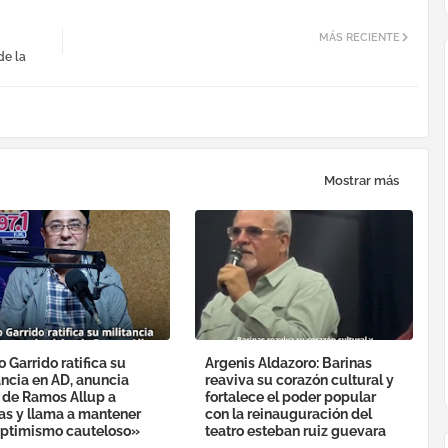
MÁS RECIENTE
de la
Mostrar más
o Garrido ratifica su
Argenis Aldazoro: Barinas
ancia en AD, anuncia
reaviva su corazón cultural y
a de Ramos Allup a
fortalece el poder popular
as y llama a mantener
con la reinauguración del
ptimismo cauteloso»
teatro esteban ruiz guevara