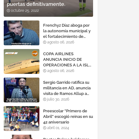
puertas definitivamente.
octubre 25, 2022
Frenchyz Díaz aboga por
la autonomía municipal y
el fortalecimiento de
servicios públicos
agosto 06, 2026
COPA AIRLINES
ANUNCIA INICIO DE
OPERACIONES A LA ISLA
DE MARGARITA,
agosto 06, 2026
VENEZUELA
Sergio Garrido ratifica su
militancia en AD, anuncia
visita de Ramos Allup a
Barinas y llama a
julio 30, 2026
mantener un «optimismo
cauteloso»
Preescolar "Primero de
Abril" escogió reinas en su
42 aniversario
abril 01, 2024