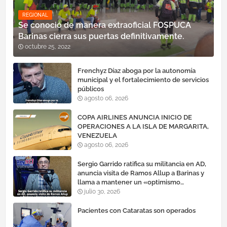
REGIONAL
Se conoció de manera extraoficial FOSPUCA
Barinas cierra sus puertas definitivamente.
octubre 25, 2022
Frenchyz Díaz aboga por la autonomía
municipal y el fortalecimiento de servicios
públicos
agosto 06, 2026
COPA AIRLINES ANUNCIA INICIO DE
OPERACIONES A LA ISLA DE MARGARITA,
VENEZUELA
agosto 06, 2026
Sergio Garrido ratifica su militancia en AD,
anuncia visita de Ramos Allup a Barinas y
llama a mantener un «optimismo
cauteloso»
julio 30, 2026
Pacientes con Cataratas son operados