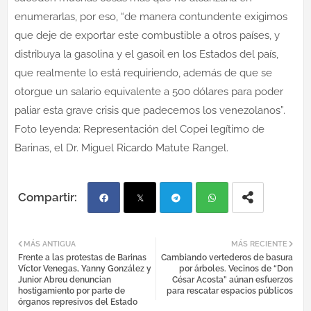
enumerarlas, por eso, “de manera contundente exigimos
que deje de exportar este combustible a otros países, y
distribuya la gasolina y el gasoil en los Estados del país,
que realmente lo está requiriendo, además de que se
otorgue un salario equivalente a 500 dólares para poder
paliar esta grave crisis que padecemos los venezolanos”.
Foto leyenda: Representación del Copei legítimo de
Barinas, el Dr. Miguel Ricardo Matute Rangel.
Fac
Twi
Tel
Wh
MÁS ANTIGUA
MÁS RECIENTE
Frente a las protestas de Barinas
Cambiando vertederos de basura
ebo
tter
egr
atsa
Víctor Venegas, Yanny González y
por árboles. Vecinos de “Don
Junior Abreu denuncian
César Acosta” aúnan esfuerzos
hostigamiento por parte de
para rescatar espacios públicos
ok
am
pp
órganos represivos del Estado