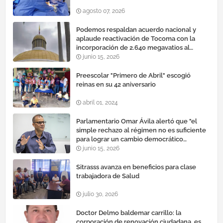
agosto 07, 2026
Podemos respaldan acuerdo nacional y
aplaude reactivación de Tocoma con la
incorporación de 2.640 megavatios al
sistema eléctrico nacional
junio 15, 2026
Preescolar "Primero de Abril" escogió
reinas en su 42 aniversario
abril 01, 2024
Parlamentario Omar Ávila alertó que "el
simple rechazo al régimen no es suficiente
para lograr un cambio democrático
efectivo"
junio 15, 2026
Sitrasss avanza en beneficios para clase
trabajadora de Salud
julio 30, 2026
Doctor Delmo baldemar carrillo: la
corporación de renovación ciudadana, es