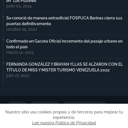
en "Los Pozones"
junio 05, 2024
Se conoció de manera extraoficial FOSPUCA Barinas cierra sus
puertas definitivamente.
octubre 25, 2022
Confirmado en Gaceta Oficial incremento del pasaje urbano en
todo el país
marzo 12, 2023
FERNANDA GONZÁLEZ Y BRAYAN YLLAS SE ALZARON CON EL
TÍTULO DE MISS Y MISTER TURISMO VENEZUELA 2022
julio 27, 2022
Portada
Notimax Plus
Política de Privacidad
Nuestro sitio usa cookies propias y de terceros para mejorar tu
experiencia.
Publicidad
Lee nuestra Política de Privacidad