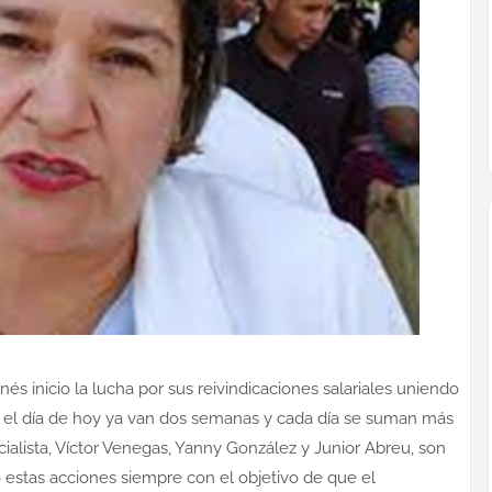
s inicio la lucha por sus reivindicaciones salariales uniendo
ta el día de hoy ya van dos semanas y cada día se suman más
icialista, Víctor Venegas, Yanny González y Junior Abreu, son
o estas acciones siempre con el objetivo de que el