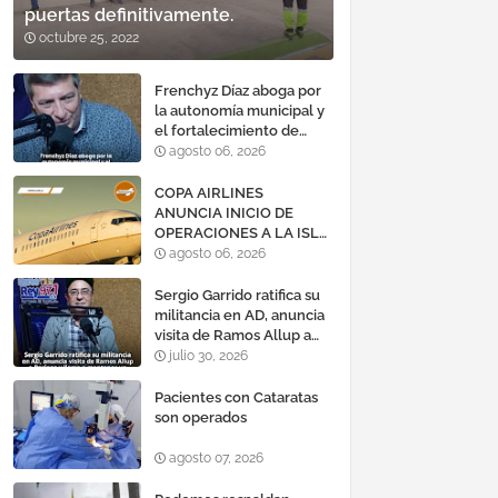
puertas definitivamente.
octubre 25, 2022
Frenchyz Díaz aboga por
la autonomía municipal y
el fortalecimiento de
servicios públicos
agosto 06, 2026
COPA AIRLINES
ANUNCIA INICIO DE
OPERACIONES A LA ISLA
DE MARGARITA,
agosto 06, 2026
VENEZUELA
Sergio Garrido ratifica su
militancia en AD, anuncia
visita de Ramos Allup a
Barinas y llama a
julio 30, 2026
mantener un «optimismo
cauteloso»
Pacientes con Cataratas
son operados
agosto 07, 2026