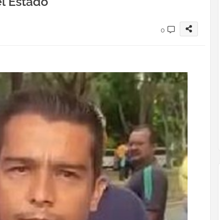
l Estado
0