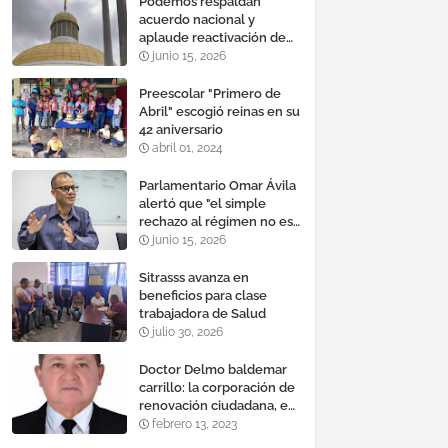
Podemos respaldan
acuerdo nacional y
aplaude reactivación de
Tocoma con la
junio 15, 2026
incorporación de 2.640
megavatios al sistema
Preescolar "Primero de
eléctrico nacional
Abril" escogió reinas en su
42 aniversario
abril 01, 2024
Parlamentario Omar Ávila
alertó que "el simple
rechazo al régimen no es
suficiente para lograr un
junio 15, 2026
cambio democrático
efectivo"
Sitrasss avanza en
beneficios para clase
trabajadora de Salud
julio 30, 2026
Doctor Delmo baldemar
carrillo: la corporación de
renovación ciudadana, es
un banco mundial de
febrero 13, 2023
proyectos